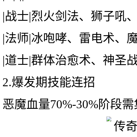
|战士|烈火剑法、狮子吼
|法师|冰咆哮、雷电术、魔
|道士|群体治愈术、神圣战
2.爆发期技能连招
恶魔血量70%-30%阶段