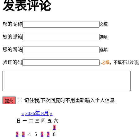
发表评论
您的昵称
必填
您的邮箱
选填
您的网站
选填
验证的码
必填
，不填不让过哦
记住我,下次回复时不用重新输入个人信息
«
2026年 8月
»
日
一
二
三
四
五
六
1
2
3
4
5
6
7
8