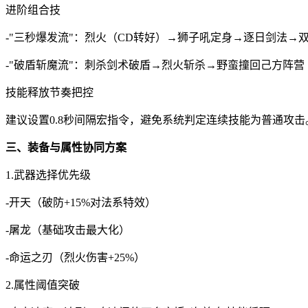
进阶组合技
-"三秒爆发流"：烈火（CD转好）→狮子吼定身→逐日剑法→
-"破盾斩魔流"：刺杀剑术破盾→烈火斩杀→野蛮撞回己方阵
技能释放节奏把控
建议设置0.8秒间隔宏指令，避免系统判定连续技能为普通攻
三、装备与属性协同方案
1.武器选择优先级
-开天（破防+15%对法系特效）
-屠龙（基础攻击最大化）
-命运之刃（烈火伤害+25%）
2.属性阈值突破