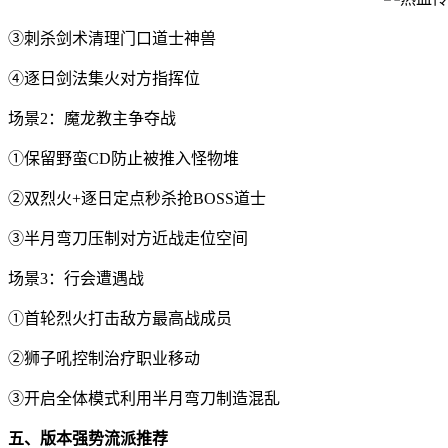
③刺杀剑术清理门口道士神兽
④逐日剑法集火对方指挥位
场景2：魔龙教主争夺战
①保留野蛮CD防止被推入怪物堆
②双烈火+逐日定点秒杀抢BOSS道士
③半月弯刀压制对方近战走位空间
场景3：行会遭遇战
①首轮烈火打击敌方最高战成员
②狮子吼控制治疗职业移动
③开启全体模式利用半月弯刀制造混乱
五、版本强势流派推荐