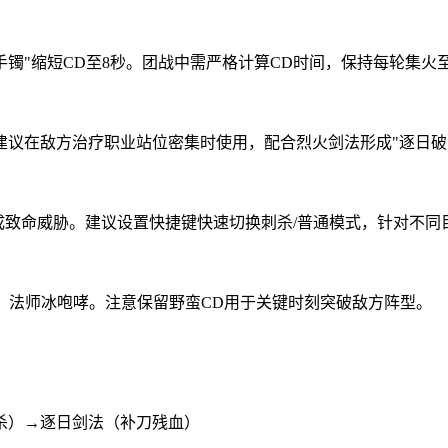
手镯"缩短CD至8秒。团战中需严格计算CD时间，保持每轮集火
建议在敌方治疗职业站位密集时使用，配合烈火剑法形成"逐日破
成致命威胁。建议设置快捷键快速切换刺杀/普通模式，针对不同
、法师冰咆哮。注意保留野蛮CD用于关键时刻突破敌方阵型。
杀）→逐日剑法（补刀残血）