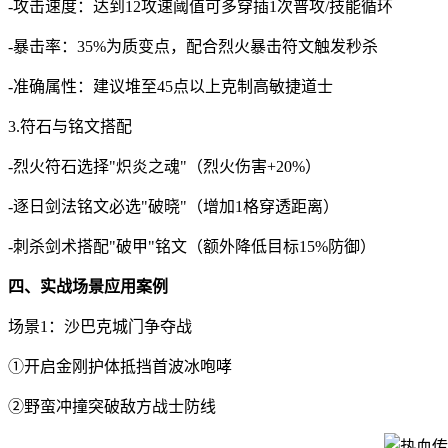
-攻击速度：达到12攻速阈值可多穿插1次普攻/技能循环
-暴击率：35%为质变点，配合烈火暴击符文触发秒杀
-准确属性：建议堆至45点以上克制高敏捷道士
3.符石与铭文搭配
-烈火符石选择"炽炎之魂"（烈火伤害+20%）
-逐日剑法铭文必选"破晓"（增加1格穿透距离）
-刺杀剑术搭配"破甲"铭文（额外降低目标15%防御）
四、实战场景应用案例
场景1：沙巴克城门争夺战
①开启金刚护体抵挡首波冰咆哮
②野蛮冲撞突破敌方战士防线