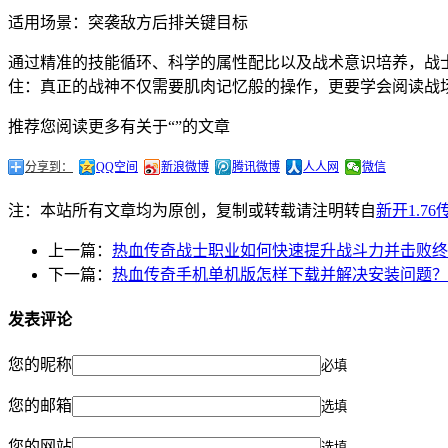
适用场景：突袭敌方后排关键目标
通过精准的技能循环、科学的属性配比以及战术意识培养，战士
住：真正的战神不仅需要肌肉记忆般的操作，更要学会阅读战
推荐您阅读更多有关于“”的文章
分享到：
QQ空间
新浪微博
腾讯微博
人人网
微信
注：本站所有文章均为原创，复制或转载请注明转自
新开1.7
上一篇：
热血传奇战士职业如何快速提升战斗力并击败终极
下一篇：
热血传奇手机单机版怎样下载并解决安装问题？
发表评论
您的昵称
必填
您的邮箱
选填
您的网站
选填