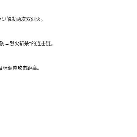
至少触发两次双烈火。
防→烈火斩杀"的连击链。
目标调整攻击距离。