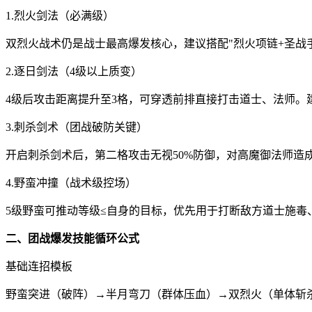
1.烈火剑法（必满级）
双烈火战术仍是战士最高爆发核心，建议搭配"烈火项链+圣战
2.逐日剑法（4级以上质变）
4级后攻击距离提升至3格，可穿透前排直接打击道士、法师。
3.刺杀剑术（团战破防关键）
开启刺杀剑术后，第二格攻击无视50%防御，对高魔御法师造
4.野蛮冲撞（战术级控场）
5级野蛮可推动等级≤自身的目标，优先用于打断敌方道士施毒
二、团战爆发技能循环公式
基础连招模板
野蛮突进（破阵）→半月弯刀（群体压血）→双烈火（单体斩