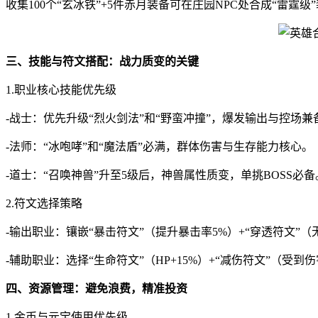
收集100个“玄冰铁”+5件赤月装备可在庄园NPC处合成“雷霆级
三、技能与符文搭配：战力质变的关键
1.职业核心技能优先级
-战士：优先升级“烈火剑法”和“野蛮冲撞”，爆发输出与控场兼
-法师：“冰咆哮”和“魔法盾”必满，群体伤害与生存能力核心。
-道士：“召唤神兽”升至5级后，神兽属性质变，单挑BOSS必备
2.符文选择策略
-输出职业：镶嵌“暴击符文”（提升暴击率5%）+“穿透符文”（
-辅助职业：选择“生命符文”（HP+15%）+“减伤符文”（受到
四、资源管理：避免浪费，精准投资
1.金币与元宝使用优先级