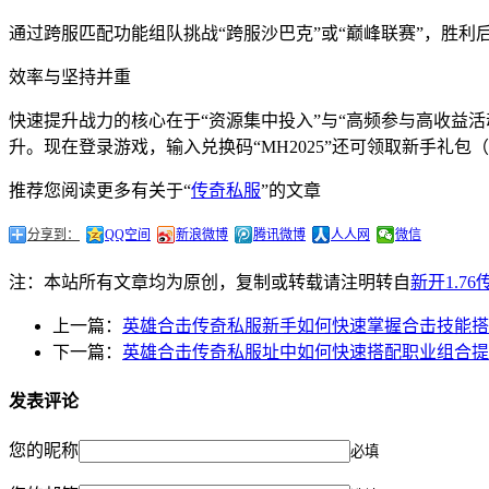
通过跨服匹配功能组队挑战“跨服沙巴克”或“巅峰联赛”，胜利
效率与坚持并重
快速提升战力的核心在于“资源集中投入”与“高频参与高收益活
升。现在登录游戏，输入兑换码“MH2025”还可领取新手礼
推荐您阅读更多有关于“
传奇私服
”的文章
分享到：
QQ空间
新浪微博
腾讯微博
人人网
微信
注：本站所有文章均为原创，复制或转载请注明转自
新开1.7
上一篇：
英雄合击传奇私服新手如何快速掌握合击技能搭
下一篇：
英雄合击传奇私服址中如何快速搭配职业组合提
发表评论
您的昵称
必填