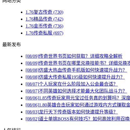
网站分类
1.76复古传奇
(730)
1.76精品传奇
(742)
1.76金币传奇
(736)
1.76传奇私服
(697)
最新发布
[08/09]
传奇世界书页如何获取？详细攻略全解析
[08/09]
传奇世界书页在哪里兑换技能书？详细兑换
[08/08]
仿盛大热血传奇手机版如何快速提升战力？
[08/08]
仿盛大传奇私服195级如何快速提升战力？
[08/07]
个人玩家在什么阶段加入公会最合适？
[08/07]
不同英雄如何选择才能最大化团队战斗力？
[08/06]
1.85传奇玩家用元宝过任务真的划算吗？深
[08/06]
1.80英雄合击玩家如何通过游戏内方式赚取
[08/03]
龙行天下传奇版本如何快速提升等级？
[08/02]
道士单挑BOSS有何技巧？如何高效利用召