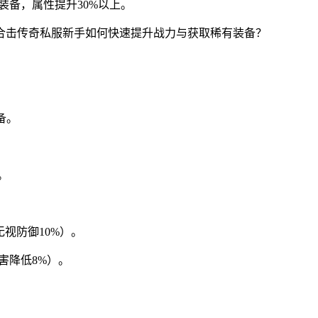
”装备，属性提升30%以上。
备。
。
无视防御10%）。
伤害降低8%）。