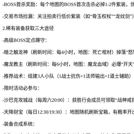
-BOSS首杀奖励：每个地图的BOSS首次击杀必掉1-2件紫装
-交易市场捡漏：关注拍卖行低价紫装（如“骨玉权杖”“龙纹剑
2.稀有装备获取三大途径
-高级BOSS定点蹲守：
-暗之触龙神（刷新时间：每4小时，地图：死亡棺材）掉落“怒斩
-魔龙教主（刷新时间：每6小时，地图：魔龙血域）必爆“开天”
-推荐战术：组建3人小队（1战士抗伤+1法师输出+1道士辅助
-限时活动必参与：
-沙巴克攻城战（每周六20:00）：获胜行会成员可领取“战神戒
-天降财宝（每日12:30/19:30）：地图随机刷新宝箱，有概率
-装备合成系统：