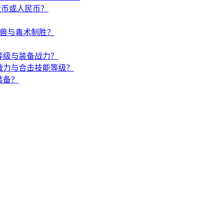
金币或人民币？
唤兽与毒术制胜？
等级与装备战力？
战力与合击技能等级？
装备？