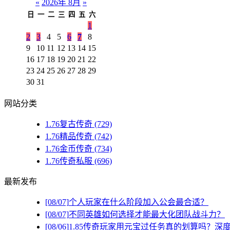
«
2026年 8月
»
日
一
二
三
四
五
六
1
2
3
4
5
6
7
8
9
10
11
12
13
14
15
16
17
18
19
20
21
22
23
24
25
26
27
28
29
30
31
网站分类
1.76复古传奇
(729)
1.76精品传奇
(742)
1.76金币传奇
(734)
1.76传奇私服
(696)
最新发布
[08/07]
个人玩家在什么阶段加入公会最合适？
[08/07]
不同英雄如何选择才能最大化团队战斗力？
[08/06]
1.85传奇玩家用元宝过任务真的划算吗？深