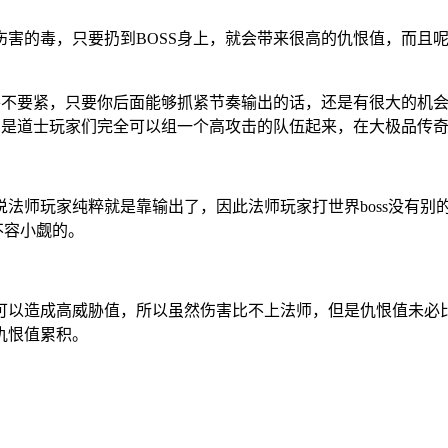
害的毒，只要扔到BOSS身上，就会带来很高的仇恨值，而且
。
并不要紧，只要你后面能够抓紧节奏输出的话，还是有很大的机会
别是道士玩家们完全可以组一个高攻击的队伍起来，在大极品传
法师玩家纯粹就是靠输出了，因此法师玩家打世界boss没有别
不容小觑的。
以造成高威胁值，所以虽然伤害比不上法师，但是仇恨值未必比法
仇恨值累积。