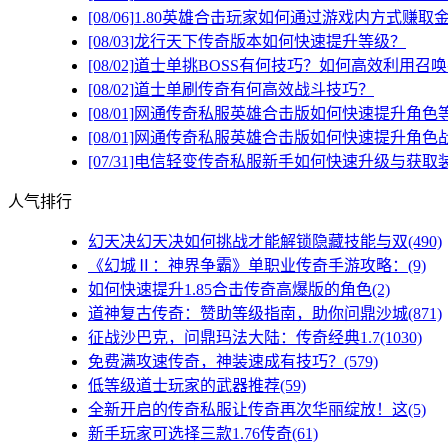
[08/06]
1.80英雄合击玩家如何通过游戏内方式赚取
[08/03]
龙行天下传奇版本如何快速提升等级？
[08/02]
道士单挑BOSS有何技巧？如何高效利用召
[08/02]
道士单刷传奇有何高效战斗技巧？
[08/01]
网通传奇私服英雄合击版如何快速提升角色
[08/01]
网通传奇私服英雄合击版如何快速提升角色
[07/31]
电信轻变传奇私服新手如何快速升级与获取
人气排行
幻天决幻天决如何挑战才能解锁隐藏技能与双(490)
《幻城Ⅱ：神界争霸》单职业传奇手游攻略：(9)
如何快速提升1.85合击传奇高爆版的角色(2)
道神复古传奇：赞助等级指南，助你问鼎沙城(871)
征战沙巴克，问鼎玛法大陆：传奇经典1.7(1030)
免费满攻速传奇，神装速成有技巧？(579)
低等级道士玩家的武器推荐(59)
全新开启的传奇私服让传奇再次华丽绽放！这(5)
新手玩家可选择三款1.76传奇(61)