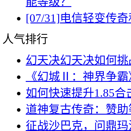
能等级？
[07/31]
电信轻变传奇
人气排行
幻天决幻天决如何挑战
《幻城Ⅱ：神界争霸》
如何快速提升1.85合
道神复古传奇：赞助等
征战沙巴克，问鼎玛法大