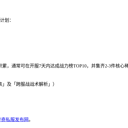
战计划：
，通常可在开服7天内达成战力榜TOP10，并集齐2-3件核
表」及「跨服战战术解析」）
6传奇私服发布网
。