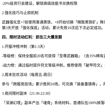
-20%投资行会建设，解锁高级技能书兑换权限
2.强化技巧与止损机制
武器强化至+7前使用普通黑铁，+8开始切换「精致黑铁矿」
第3天开放「强化保底」活动，累计失败10次后下次必定成功。
四、限时活动红利：抓住三大爆发期
1.开服冲榜冲刺（第1-3天）
-等级榜：保持全服前20名可获得「至尊武器箱」（含35%稀有
-战力榜：通过临时提升符文等级冲刺，推荐使用「破甲符文」
2.周末狂欢活动（每周五-周日）
参与「跨服竞技场」累计胜利10场，可兑换「装备重铸券」，
3.夜间限时副本（21:30-22:30）
「深渊幻境」副本产出「魂骨」系统材料，首通队伍100%掉