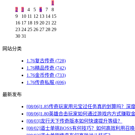
1
2
3
4
5
6
7
8
9
10
11
12
13
14
15
16
17
18
19
20
21
22
23
24
25
26
27
28
29
30
31
网站分类
1.76复古传奇
(728)
1.76精品传奇
(742)
1.76金币传奇
(733)
1.76传奇私服
(696)
最新发布
[08/06]
1.85传奇玩家用元宝过任务真的划算吗？深
[08/06]
1.80英雄合击玩家如何通过游戏内方式赚取
[08/03]
龙行天下传奇版本如何快速提升等级？
[08/02]
道士单挑BOSS有何技巧？如何高效利用召