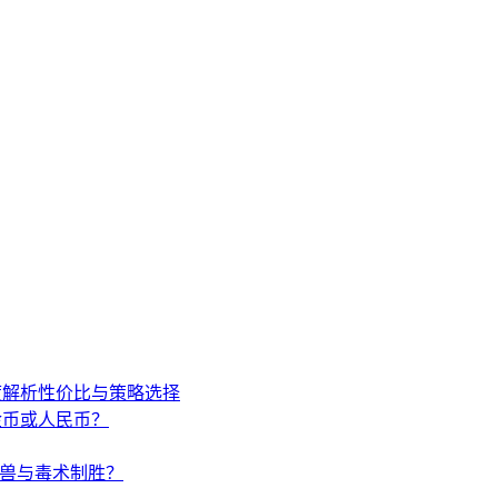
度解析性价比与策略选择
金币或人民币？
唤兽与毒术制胜？