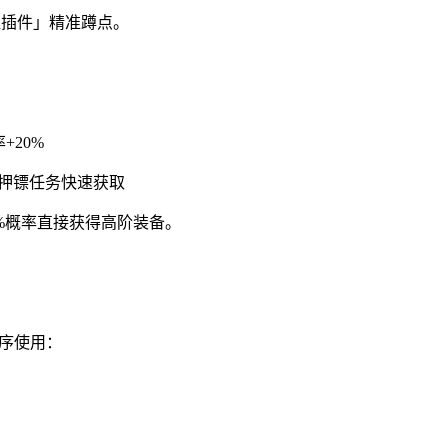
醒插件」精准蹲点。
20%
日押镖任务快速获取
%概率直接获得高阶装备。
顺序使用：