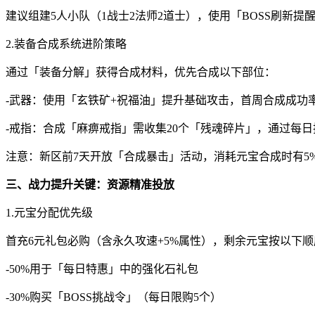
建议组建5人小队（1战士2法师2道士），使用「BOSS刷新提
2.装备合成系统进阶策略
通过「装备分解」获得合成材料，优先合成以下部位：
-武器：使用「玄铁矿+祝福油」提升基础攻击，首周合成成功率+
-戒指：合成「麻痹戒指」需收集20个「残魂碎片」，通过每
注意：新区前7天开放「合成暴击」活动，消耗元宝合成时有5
三、战力提升关键：资源精准投放
1.元宝分配优先级
首充6元礼包必购（含永久攻速+5%属性），剩余元宝按以下
-50%用于「每日特惠」中的强化石礼包
-30%购买「BOSS挑战令」（每日限购5个）