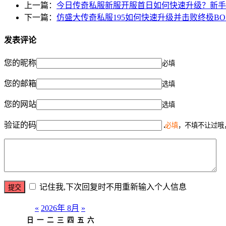
上一篇：
今日传奇私服新服开服首日如何快速升级？新手
下一篇：
仿盛大传奇私服195如何快速升级并击败终极BO
发表评论
您的昵称
必填
您的邮箱
选填
您的网站
选填
验证的码
必填
，不填不让过哦
记住我,下次回复时不用重新输入个人信息
«
2026年 8月
»
日
一
二
三
四
五
六