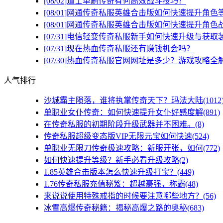
[08/02]
道士单刷传奇有何高效战斗技巧？
[08/01]
网通传奇私服英雄合击版如何快速提升角色
[08/01]
网通传奇私服英雄合击版如何快速提升角色
[07/31]
电信轻变传奇私服新手如何快速升级与获取
[07/31]
现在热血传奇私服还有赚钱机会吗？
[07/30]
热血传奇私服官网网址是多少？游戏攻略全
人气排行
沙城霸主陨落，谁将执掌传奇天下？玛法大陆(1012
单职业女仆传奇：如何快速提升女仆好感度解(891)
在传奇私服的初期阶段升级武器并不困难。(8)
传奇私服超级变态版VIP无限元宝如何快速(524)
单职业无限刀传奇极速攻略：新服开张，如何(772)
如何快速提升等级？新手必看升级攻略(2)
1.85英雄合击版本怎么快速升级打宝？(449)
1.76传奇私服充值秘笈：超越豪强，称霸(48)
来说说使用特殊戒指的时候要注意哪些地方？(56)
冰雪高爆传奇秘籍：揭秘高爆之路的奥秘(683)