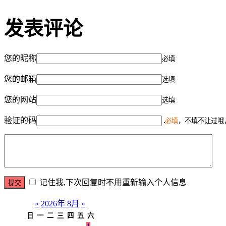
发表评论
您的昵称
必填
您的邮箱
选填
您的网站
选填
验证的码
必填
，不填不让过哦
记住我,下次回复时不用重新输入个人信息
«
2026年 8月
»
日
一
二
三
四
五
六