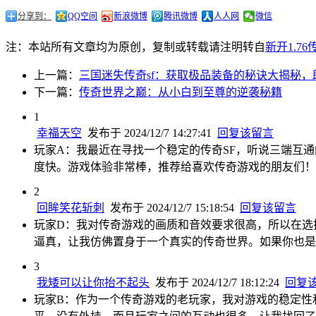
分享到：
QQ空间
新浪微博
腾讯微博
人人网
微信
注：本站所有文章均为原创，复制或转载请注明转自
新开1.7
上一篇：
三国迷失传奇sf：获取极品装备的秘诀大揭秘
下一篇：
传奇世界之巅：从小白到至尊的逆袭秘籍
1
幸福天空
发布于 2024/12/7 14:27:41
回复该留言
玩家A：我最近在寻找一个稳定的传奇SF，听说三端互
度快。游戏体验非常棒，推荐给喜欢传奇游戏的朋友们！
2
回眸笑花斩刺
发布于 2024/12/7 15:18:54
回复该留言
玩家D：我对传奇游戏的画质和音效要求很高，所以在选
逼真，让我仿佛置身于一个真实的传奇世界。如果你也是
3
我矮可以让你抬不起头
发布于 2024/12/7 18:12:24
回复
玩家B：作为一个传奇游戏的老玩家，我对游戏的稳定性