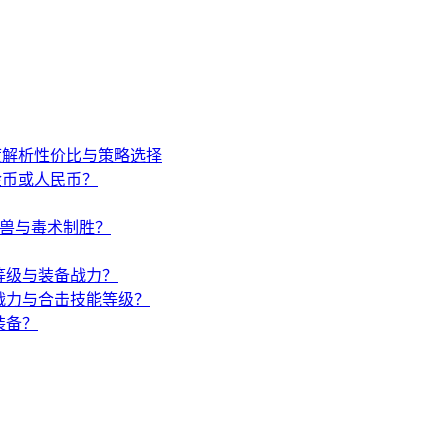
度解析性价比与策略选择
金币或人民币？
唤兽与毒术制胜？
等级与装备战力？
战力与合击技能等级？
装备？