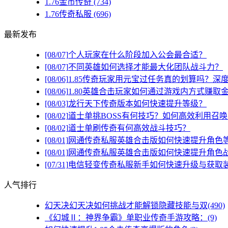
1.76金币传奇
(734)
1.76传奇私服
(696)
最新发布
[08/07]
个人玩家在什么阶段加入公会最合适？
[08/07]
不同英雄如何选择才能最大化团队战斗力？
[08/06]
1.85传奇玩家用元宝过任务真的划算吗？深
[08/06]
1.80英雄合击玩家如何通过游戏内方式赚取
[08/03]
龙行天下传奇版本如何快速提升等级？
[08/02]
道士单挑BOSS有何技巧？如何高效利用召
[08/02]
道士单刷传奇有何高效战斗技巧？
[08/01]
网通传奇私服英雄合击版如何快速提升角色
[08/01]
网通传奇私服英雄合击版如何快速提升角色
[07/31]
电信轻变传奇私服新手如何快速升级与获取
人气排行
幻天决幻天决如何挑战才能解锁隐藏技能与双(490)
《幻城Ⅱ：神界争霸》单职业传奇手游攻略：(9)