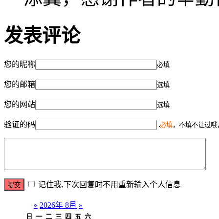
发表评论
您的昵称
必填
您的邮箱
选填
您的网站
选填
验证的码
必填
，不填不让过哦
记住我,下次回复时不用重新输入个人信息
«
2026年 8月
»
日
一
二
三
四
五
六