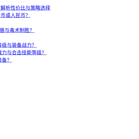
度解析性价比与策略选择
金币或人民币？
唤兽与毒术制胜？
等级与装备战力？
战力与合击技能等级？
装备？