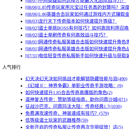
[08/07]
不同英雄如何选择才能最大化团队战斗力？
[08/06]
1.85传奇玩家用元宝过任务真的划算吗？深
[08/06]
1.80英雄合击玩家如何通过游戏内方式赚取
[08/03]
龙行天下传奇版本如何快速提升等级？
[08/02]
道士单挑BOSS有何技巧？如何高效利用召
[08/02]
道士单刷传奇有何高效战斗技巧？
[08/01]
网通传奇私服英雄合击版如何快速提升角色
[08/01]
网通传奇私服英雄合击版如何快速提升角色
[07/31]
电信轻变传奇私服新手如何快速升级与获取
人气排行
幻天决幻天决如何挑战才能解锁隐藏技能与双(490)
《幻城Ⅱ：神界争霸》单职业传奇手游攻略：(9)
如何快速提升1.85合击传奇高爆版的角色(2)
道神复古传奇：赞助等级指南，助你问鼎沙城(871)
征战沙巴克，问鼎玛法大陆：传奇经典1.7(1030)
免费满攻速传奇，神装速成有技巧？(579)
低等级道士玩家的武器推荐(59)
全新开启的传奇私服让传奇再次华丽绽放！这(5)