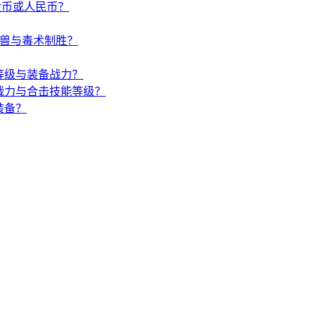
金币或人民币？
唤兽与毒术制胜？
等级与装备战力？
战力与合击技能等级？
装备？