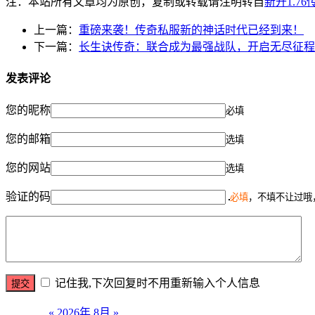
注：本站所有文章均为原创，复制或转载请注明转自
新开1.7
上一篇：
重磅来袭！传奇私服新的神话时代已经到来！
下一篇：
长生诀传奇：联合成为最强战队，开启无尽征程
发表评论
您的昵称
必填
您的邮箱
选填
您的网站
选填
验证的码
必填
，不填不让过哦
记住我,下次回复时不用重新输入个人信息
«
2026年 8月
»