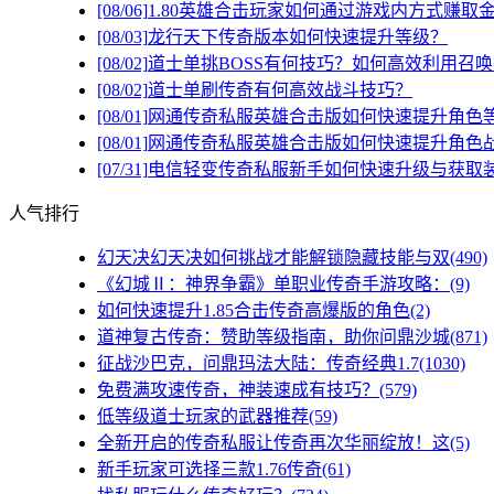
[08/06]
1.80英雄合击玩家如何通过游戏内方式赚取
[08/03]
龙行天下传奇版本如何快速提升等级？
[08/02]
道士单挑BOSS有何技巧？如何高效利用召
[08/02]
道士单刷传奇有何高效战斗技巧？
[08/01]
网通传奇私服英雄合击版如何快速提升角色
[08/01]
网通传奇私服英雄合击版如何快速提升角色
[07/31]
电信轻变传奇私服新手如何快速升级与获取
人气排行
幻天决幻天决如何挑战才能解锁隐藏技能与双(490)
《幻城Ⅱ：神界争霸》单职业传奇手游攻略：(9)
如何快速提升1.85合击传奇高爆版的角色(2)
道神复古传奇：赞助等级指南，助你问鼎沙城(871)
征战沙巴克，问鼎玛法大陆：传奇经典1.7(1030)
免费满攻速传奇，神装速成有技巧？(579)
低等级道士玩家的武器推荐(59)
全新开启的传奇私服让传奇再次华丽绽放！这(5)
新手玩家可选择三款1.76传奇(61)