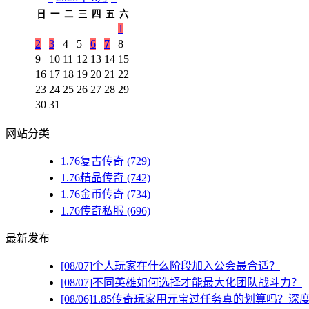
日
一
二
三
四
五
六
1
2
3
4
5
6
7
8
9
10
11
12
13
14
15
16
17
18
19
20
21
22
23
24
25
26
27
28
29
30
31
网站分类
1.76复古传奇
(729)
1.76精品传奇
(742)
1.76金币传奇
(734)
1.76传奇私服
(696)
最新发布
[08/07]
个人玩家在什么阶段加入公会最合适？
[08/07]
不同英雄如何选择才能最大化团队战斗力？
[08/06]
1.85传奇玩家用元宝过任务真的划算吗？深