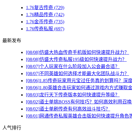
1.76复古传奇
(729)
1.76精品传奇
(742)
1.76金币传奇
(735)
1.76传奇私服
(697)
最新发布
[08/08]
仿盛大热血传奇手机版如何快速提升战力？
[08/08]
仿盛大传奇私服195级如何快速提升战力？
[08/07]
个人玩家在什么阶段加入公会最合适？
[08/07]
不同英雄如何选择才能最大化团队战斗力？
[08/06]
1.85传奇玩家用元宝过任务真的划算吗？深
[08/06]
1.80英雄合击玩家如何通过游戏内方式赚取
[08/03]
龙行天下传奇版本如何快速提升等级？
[08/02]
道士单挑BOSS有何技巧？如何高效利用召
[08/02]
道士单刷传奇有何高效战斗技巧？
[08/01]
网通传奇私服英雄合击版如何快速提升角色
人气排行