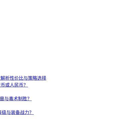
度解析性价比与策略选择
金币或人民币？
唤兽与毒术制胜？
等级与装备战力？