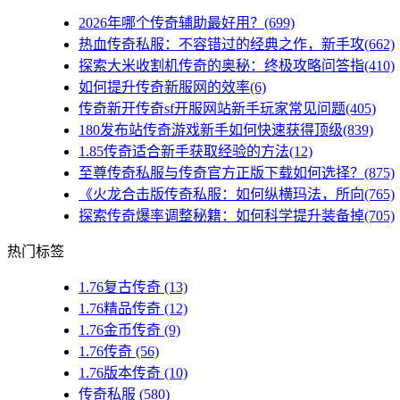
2026年哪个传奇辅助最好用？(699)
热血传奇私服：不容错过的经典之作，新手攻(662)
探索大米收割机传奇的奥秘：终极攻略问答指(410)
如何提升传奇新服网的效率(6)
传奇新开传奇sf开服网站新手玩家常见问题(405)
180发布站传奇游戏新手如何快速获得顶级(839)
1.85传奇适合新手获取经验的方法(12)
至尊传奇私服与传奇官方正版下载如何选择？(875)
《火龙合击版传奇私服：如何纵横玛法，所向(765)
探索传奇爆率调整秘籍：如何科学提升装备掉(705)
热门标签
1.76复古传奇
(13)
1.76精品传奇
(12)
1.76金币传奇
(9)
1.76传奇
(56)
1.76版本传奇
(10)
传奇私服
(580)