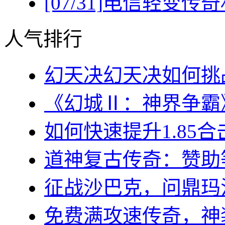
[07/31]
电信轻变传奇
人气排行
幻天决幻天决如何挑战
《幻城Ⅱ：神界争霸》
如何快速提升1.85合
道神复古传奇：赞助等
征战沙巴克，问鼎玛法大
免费满攻速传奇，神装