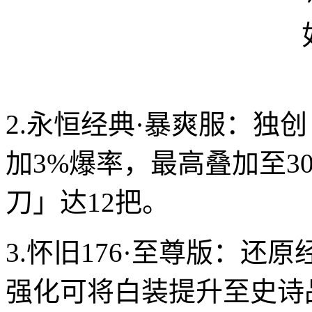
2.永恒经典·暴爽服：独
加3%爆率，最高叠加至
刀」达12把。
3.怀旧176·至尊版：
强化可将白装提升至史诗