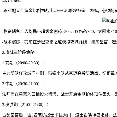
1.战前筹备
-职业配置：黄金比例为战士40%+法师35%+道士25%，必
-物资储备：人均携带超级金创药×200、疗伤药×50、太阳水×
-战术演练：提前在沙巴克影之道模拟攻城路线，熟悉皇宫、密
2.攻城三阶段策略
1.前期（20:00-20:30）：
主力部队佯攻城门左侧，精锐小队从密道突袭复活点，切断敌
2.中期（20:30-21:00）：
法师团在皇宫入口铺设火墙海，战士开启金刚护体顶住集火，
3.决胜期（21:00-21:30）：
占领皇宫后，由3名高防战士卡住大门，道士召唤神兽堵路，