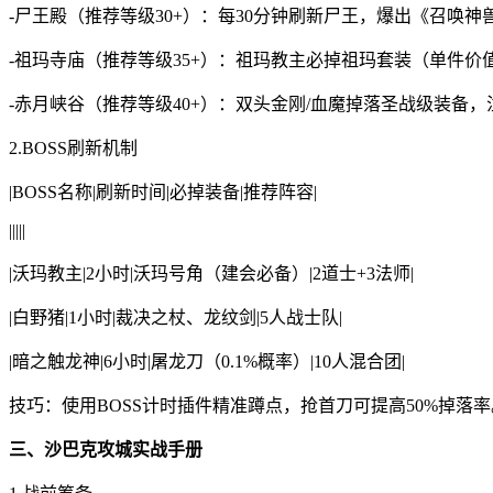
-尸王殿（推荐等级30+）：每30分钟刷新尸王，爆出《召唤神
-祖玛寺庙（推荐等级35+）：祖玛教主必掉祖玛套装（单件价
-赤月峡谷（推荐等级40+）：双头金刚/血魔掉落圣战级装备
2.BOSS刷新机制
|BOSS名称|刷新时间|必掉装备|推荐阵容|
|||||
|沃玛教主|2小时|沃玛号角（建会必备）|2道士+3法师|
|白野猪|1小时|裁决之杖、龙纹剑|5人战士队|
|暗之触龙神|6小时|屠龙刀（0.1%概率）|10人混合团|
技巧：使用BOSS计时插件精准蹲点，抢首刀可提高50%掉落率
三、沙巴克攻城实战手册