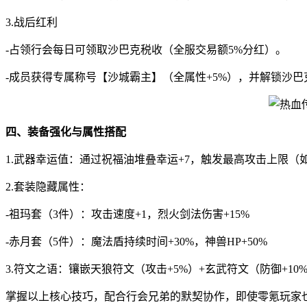
3.战后红利
-占领行会每日可领取沙巴克税收（全服交易额5%分红）。
-成员获得专属称号【沙城霸主】（全属性+5%），并解锁沙
四、装备强化与属性搭配
1.武器幸运值：通过祝福油堆叠幸运+7，触发最高攻击上限（如裁
2.套装隐藏属性：
-祖玛套（3件）：攻击速度+1，烈火剑法伤害+15%
-赤月套（5件）：魔法盾持续时间+30%，神兽HP+50%
3.符文之语：镶嵌天狼符文（攻击+5%）+玄武符文（防御+1
掌握以上核心技巧，配合行会兄弟的默契协作，即使零氪玩家