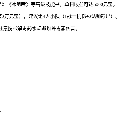
兽》《冰咆哮》等高级技能书，单日收益可达5000元宝。
值2万元宝），建议组3人小队（1战士抗伤+2法师输出）。
，注意携带解毒药水规避蜘蛛毒素伤害。
。