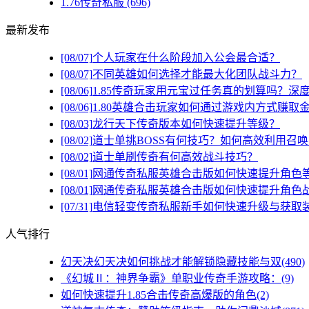
1.76传奇私服
(696)
最新发布
[08/07]
个人玩家在什么阶段加入公会最合适？
[08/07]
不同英雄如何选择才能最大化团队战斗力？
[08/06]
1.85传奇玩家用元宝过任务真的划算吗？深
[08/06]
1.80英雄合击玩家如何通过游戏内方式赚取
[08/03]
龙行天下传奇版本如何快速提升等级？
[08/02]
道士单挑BOSS有何技巧？如何高效利用召
[08/02]
道士单刷传奇有何高效战斗技巧？
[08/01]
网通传奇私服英雄合击版如何快速提升角色
[08/01]
网通传奇私服英雄合击版如何快速提升角色
[07/31]
电信轻变传奇私服新手如何快速升级与获取
人气排行
幻天决幻天决如何挑战才能解锁隐藏技能与双(490)
《幻城Ⅱ：神界争霸》单职业传奇手游攻略：(9)
如何快速提升1.85合击传奇高爆版的角色(2)