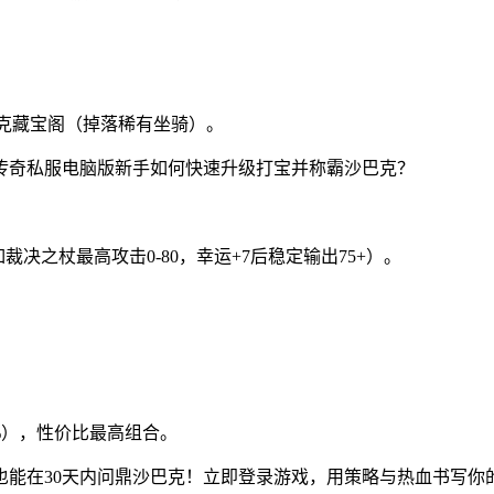
巴克藏宝阁（掉落稀有坐骑）。
决之杖最高攻击0-80，幸运+7后稳定输出75+）。
0%），性价比最高组合。
也能在30天内问鼎沙巴克！立即登录游戏，用策略与热血书写你