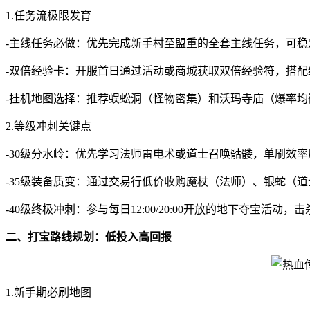
1.任务流极限发育
-主线任务必做：优先完成新手村至盟重的全套主线任务，可稳
-双倍经验卡：开服首日通过活动或商城获取双倍经验符，搭配经
-挂机地图选择：推荐蜈蚣洞（怪物密集）和沃玛寺庙（爆率均
2.等级冲刺关键点
-30级分水岭：优先学习法师雷电术或道士召唤骷髅，单刷效率
-35级装备质变：通过交易行低价收购魔杖（法师）、银蛇（道
-40级终极冲刺：参与每日12:00/20:00开放的地下夺宝活动，
二、打宝路线规划：低投入高回报
1.新手期必刷地图