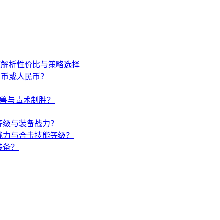
度解析性价比与策略选择
金币或人民币？
唤兽与毒术制胜？
等级与装备战力？
战力与合击技能等级？
装备？