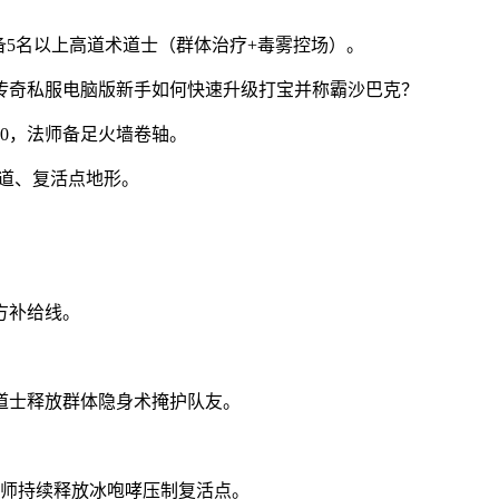
须配备5名以上高道术道士（群体治疗+毒雾控场）。
100，法师备足火墙卷轴。
道、复活点地形。
方补给线。
道士释放群体隐身术掩护队友。
法师持续释放冰咆哮压制复活点。