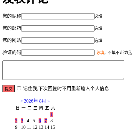
您的昵称
必填
您的邮箱
选填
您的网站
选填
验证的码
必填
，不填不让过哦
记住我,下次回复时不用重新输入个人信息
«
2026年 8月
»
日
一
二
三
四
五
六
1
2
3
4
5
6
7
8
9
10
11
12
13
14
15