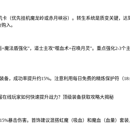
挂机卡（优先挂机魔龙岭或赤月峡谷）。转生系统是质变关键，达
价购入。
雨+魔法盾强化”，道士主攻“噬血术+召唤月灵”。重点强化2-3
备，成功率提升约15%。注意利用每日免费的精炼保护符（18:00
提升15%暴击伤害。首饰建议混搭虹魔（吸血）和魔血（血量）套