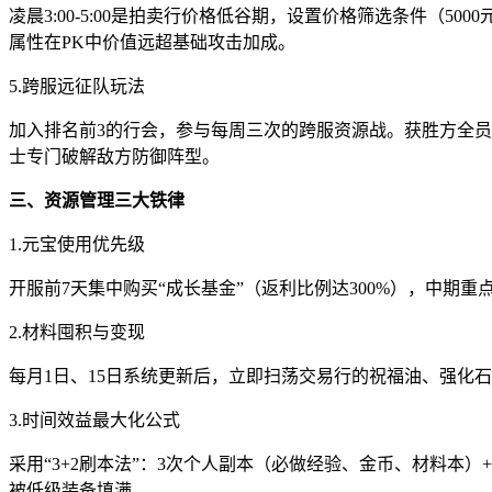
凌晨3:00-5:00是拍卖行价格低谷期，设置价格筛选条件（5
属性在PK中价值远超基础攻击加成。
5.跨服远征队玩法
加入排名前3的行会，参与每周三次的跨服资源战。获胜方全员
士专门破解敌方防御阵型。
三、资源管理三大铁律
1.元宝使用优先级
开服前7天集中购买“成长基金”（返利比例达300%），中期
2.材料囤积与变现
每月1日、15日系统更新后，立即扫荡交易行的祝福油、强化石
3.时间效益最大化公式
采用“3+2刷本法”：3次个人副本（必做经验、金币、材料本
被低级装备填满。