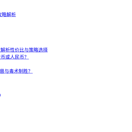
攻略解析
度解析性价比与策略选择
金币或人民币？
唤兽与毒术制胜？
)