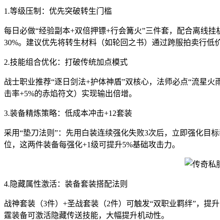
1.等级压制：优先突破转生门槛
每日必做“经验副本+双倍押镖+行会篝火”三件套，配合离线
30%。建议优先将转生材料（如轮回之书）通过跨服拍卖行低
2.技能组合优化：打破传统加点模式
战士职业推荐“逐日剑法+护体神盾”双核心，法师必点“流星火
击率+5%的赤焰符文）实现输出倍增。
3.装备精炼策略：低成本冲击+12套装
采用“垫刀法则”：先用白装连续强化失败3次后，立即强化目标装
位，这两件装备每强化+1级可提升5%基础攻击力。
4.隐藏属性激活：装备套装搭配法则
战神套装（3件）+圣战套装（2件）可触发“双职业羁绊”，
霆装备可激活隐藏传送技能，大幅提升机动性。