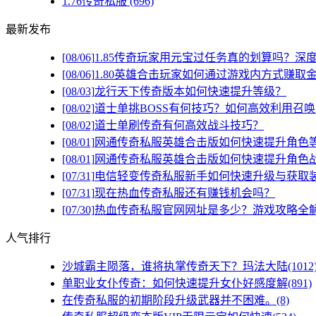
1.76传奇私服
(696)
最新发布
[08/06]
1.85传奇玩家用元宝过任务真的划算吗？深
[08/06]
1.80英雄合击玩家如何通过游戏内方式赚取
[08/03]
龙行天下传奇版本如何快速提升等级？
[08/02]
道士单挑BOSS有何技巧？如何高效利用召
[08/02]
道士单刷传奇有何高效战斗技巧？
[08/01]
网通传奇私服英雄合击版如何快速提升角色
[08/01]
网通传奇私服英雄合击版如何快速提升角色
[07/31]
电信轻变传奇私服新手如何快速升级与获取
[07/31]
现在热血传奇私服还有赚钱机会吗？
[07/30]
热血传奇私服官网网址是多少？游戏攻略全
人气排行
沙城霸主陨落，谁将执掌传奇天下？玛法大陆(1012
单职业女仆传奇：如何快速提升女仆好感度解(891)
在传奇私服的初期阶段升级武器并不困难。(8)