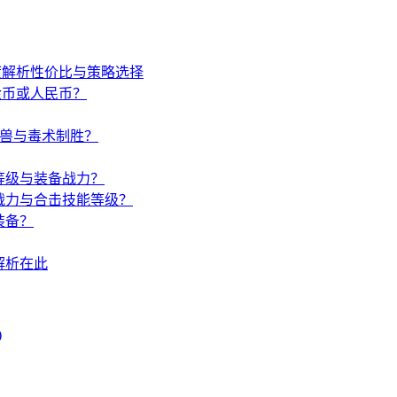
度解析性价比与策略选择
金币或人民币？
唤兽与毒术制胜？
等级与装备战力？
战力与合击技能等级？
装备？
解析在此
)