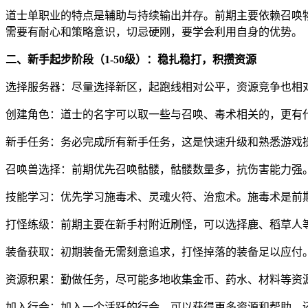
道士单职业的特点是辅助与持续输出并存。前期主要依赖召唤
需要有耐心和策略意识，切忌硬刚，要学会利用自身的优势。
二、新手起步阶段（1-50级）：稳扎稳打，积攒资源
选择服务器：尽量选择新区，起跑线相对公平，资源竞争也相
创建角色：道士的名字可以取一些与召唤、毒术相关的，更有
新手任务：务必完成所有新手任务，这是快速升级和熟悉游戏
召唤兽选择：前期优先召唤骷髅，骷髅数量多，抗伤害能力强
技能学习：优先学习施毒术、灵魂火符、治愈术。施毒术是前
打怪练级：前期主要在新手村附近刷怪，可以选择鹿、稻草人
装备获取：初期装备无需刻意追求，打怪掉落的装备足以应付
资源积累：勤做任务，尽可能多地收集金币、药水、材料等资
加入行会：加入一个活跃的行会，可以获得更多资源和帮助，