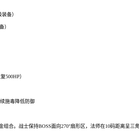
级装备）
装备）
500HP）
持续施毒降低防御
金组合。战士保持BOSS面向270°扇形区，法师在10码距离呈