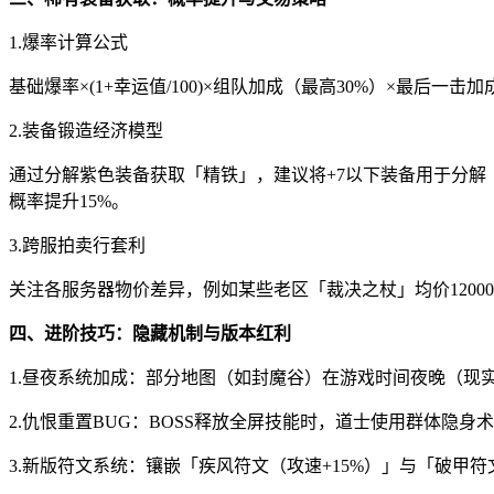
1.爆率计算公式
基础爆率×(1+幸运值/100)×组队加成（最高30%）×最后一击加成（
2.装备锻造经济模型
通过分解紫色装备获取「精铁」，建议将+7以下装备用于分解（
概率提升15%。
3.跨服拍卖行套利
关注各服务器物价差异，例如某些老区「裁决之杖」均价12000
四、进阶技巧：隐藏机制与版本红利
1.昼夜系统加成：部分地图（如封魔谷）在游戏时间夜晚（现实时
2.仇恨重置BUG：BOSS释放全屏技能时，道士使用群体隐身
3.新版符文系统：镶嵌「疾风符文（攻速+15%）」与「破甲符文