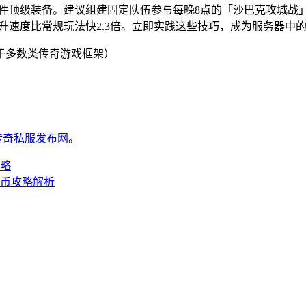
-3件顶级装备。建议组建固定队伍参与每晚8点的「沙巴克攻城
升速度比常规玩法快2.3倍。立即实践这些技巧，成为服务器中
用于多数类传奇游戏框架）
6传奇私服发布网
。
略
币攻略解析