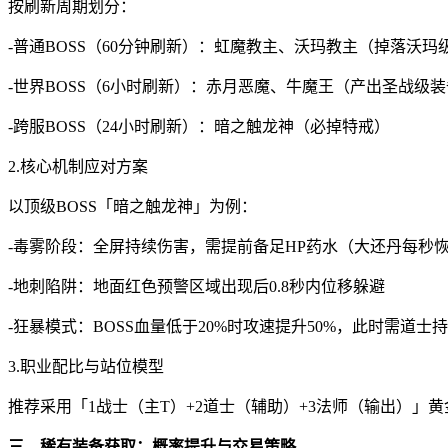
按刷新周期划分：
-普通BOSS（60分钟刷新）：虹魔教主、沃玛教主（掉落沃玛
-世界BOSS（6小时刷新）：赤月恶魔、牛魔王（产出圣战级
-跨服BOSS（24小时刷新）：暗之触龙神（必掉特戒）
2.核心机制应对方案
以顶级BOSS「暗之触龙神」为例：
-毒雾阶段：全屏持续伤害，需提前备足HP药水（大还丹每秒恢复
-地刺陷阱：地面红色预警区域出现后0.8秒内位移躲避
-狂暴模式：BOSS血量低于20%时攻速提升50%，此时需道士
3.职业配比与站位模型
推荐采用「1战士（主T）+2道士（辅助）+3法师（输出）」黄
三、稀有装备获取：概率提升与交易策略