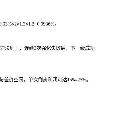
×1.3×1.2=0.0936%。
垫刀法则」：连续3次强化失败后，下一级成功
差价空间，单次倒卖利润可达15%-25%。