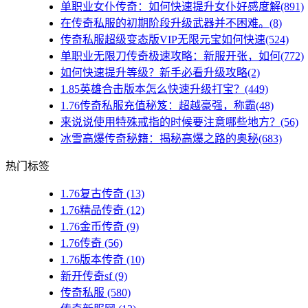
单职业女仆传奇：如何快速提升女仆好感度解(891)
在传奇私服的初期阶段升级武器并不困难。(8)
传奇私服超级变态版VIP无限元宝如何快速(524)
单职业无限刀传奇极速攻略：新服开张，如何(772)
如何快速提升等级？新手必看升级攻略(2)
1.85英雄合击版本怎么快速升级打宝？(449)
1.76传奇私服充值秘笈：超越豪强，称霸(48)
来说说使用特殊戒指的时候要注意哪些地方？(56)
冰雪高爆传奇秘籍：揭秘高爆之路的奥秘(683)
热门标签
1.76复古传奇
(13)
1.76精品传奇
(12)
1.76金币传奇
(9)
1.76传奇
(56)
1.76版本传奇
(10)
新开传奇sf
(9)
传奇私服
(580)