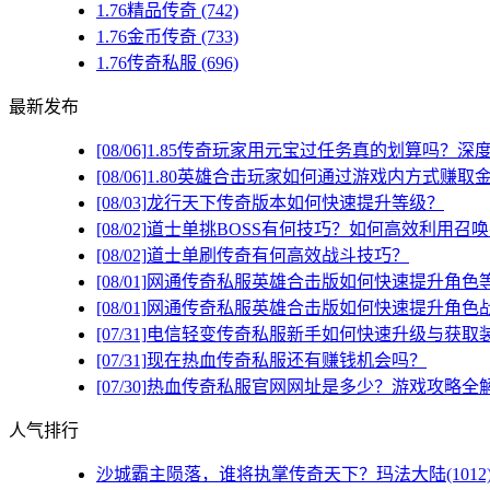
1.76精品传奇
(742)
1.76金币传奇
(733)
1.76传奇私服
(696)
最新发布
[08/06]
1.85传奇玩家用元宝过任务真的划算吗？深
[08/06]
1.80英雄合击玩家如何通过游戏内方式赚取
[08/03]
龙行天下传奇版本如何快速提升等级？
[08/02]
道士单挑BOSS有何技巧？如何高效利用召
[08/02]
道士单刷传奇有何高效战斗技巧？
[08/01]
网通传奇私服英雄合击版如何快速提升角色
[08/01]
网通传奇私服英雄合击版如何快速提升角色
[07/31]
电信轻变传奇私服新手如何快速升级与获取
[07/31]
现在热血传奇私服还有赚钱机会吗？
[07/30]
热血传奇私服官网网址是多少？游戏攻略全
人气排行
沙城霸主陨落，谁将执掌传奇天下？玛法大陆(1012