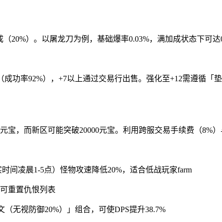
20%）。以屠龙刀为例，基础爆率0.03%，满加成状态下可达0.03%×2
成功率92%），+7以上通过交易行出售。强化至+12需遵循「
元宝，而新区可能突破20000元宝。利用跨服交易手续费（8%）与
间凌晨1-5点）怪物攻速降低20%，适合低战玩家farm
术可重置仇恨列表
（无视防御20%）」组合，可使DPS提升38.7%