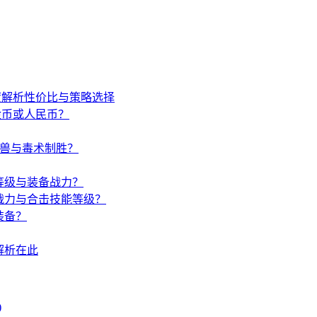
度解析性价比与策略选择
金币或人民币？
唤兽与毒术制胜？
等级与装备战力？
战力与合击技能等级？
装备？
解析在此
)