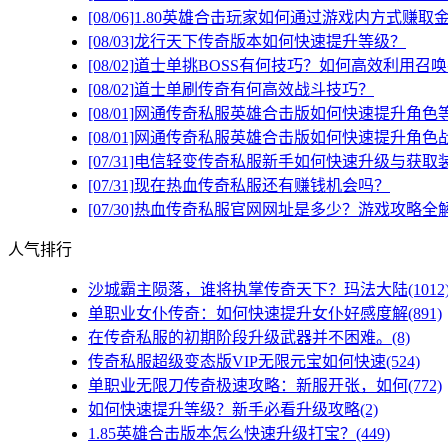
[08/06]
1.80英雄合击玩家如何通过游戏内方式赚取
[08/03]
龙行天下传奇版本如何快速提升等级？
[08/02]
道士单挑BOSS有何技巧？如何高效利用召
[08/02]
道士单刷传奇有何高效战斗技巧？
[08/01]
网通传奇私服英雄合击版如何快速提升角色
[08/01]
网通传奇私服英雄合击版如何快速提升角色
[07/31]
电信轻变传奇私服新手如何快速升级与获取
[07/31]
现在热血传奇私服还有赚钱机会吗？
[07/30]
热血传奇私服官网网址是多少？游戏攻略全
人气排行
沙城霸主陨落，谁将执掌传奇天下？玛法大陆(1012
单职业女仆传奇：如何快速提升女仆好感度解(891)
在传奇私服的初期阶段升级武器并不困难。(8)
传奇私服超级变态版VIP无限元宝如何快速(524)
单职业无限刀传奇极速攻略：新服开张，如何(772)
如何快速提升等级？新手必看升级攻略(2)
1.85英雄合击版本怎么快速升级打宝？(449)