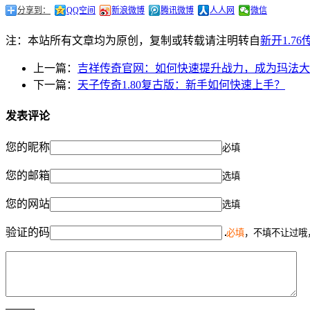
分享到：
QQ空间
新浪微博
腾讯微博
人人网
微信
注：本站所有文章均为原创，复制或转载请注明转自
新开1.7
上一篇：
吉祥传奇官网：如何快速提升战力，成为玛法大
下一篇：
天子传奇1.80复古版：新手如何快速上手？
发表评论
您的昵称
必填
您的邮箱
选填
您的网站
选填
验证的码
必填
，不填不让过哦