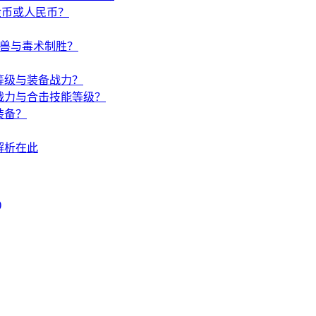
金币或人民币？
唤兽与毒术制胜？
等级与装备战力？
战力与合击技能等级？
装备？
解析在此
)