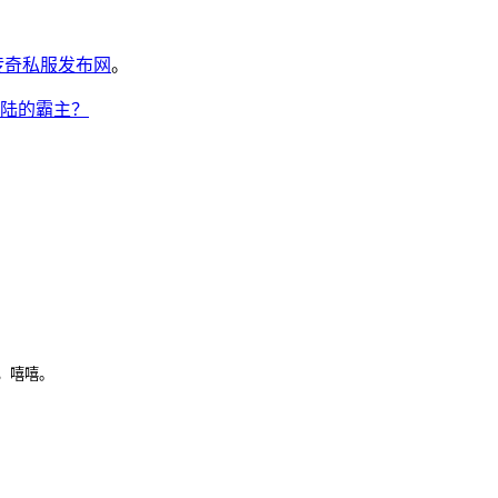
6传奇私服发布网
。
陆的霸主？
，嘻嘻。