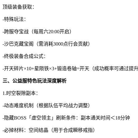
顶级装备获取：
-特殊玩法：
-跨服夺宝战（每周六20:00开启）
-沙巴克藏宝阁（需消耗3000点行会贡献）
-终极装备合成公式：
-开天碎片×10+星陨铁×3+锻造卷轴=开天（成功概率可通过
三、公益服特色玩法深度解析
1.时空裂隙副本：
-动态难度机制（根据队伍平均战力调整）
-隐藏BOSS「虚空领主」刷新条件：副本通关时间＜18分钟
-必掉材料：空间结晶（用于合成瞬移戒指）