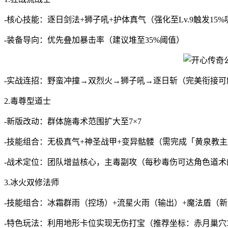
-核心技能：逐日剑法+狮子吼+护体真气（强化至Lv.9触发15%
-装备导向：优先叠加暴击率（建议堆至35%阈值）
-实战连招：野蛮冲撞→双烈火→狮子吼→逐日斩（完美衔接可触
2.毒尊型道士
-新版改动：群体施毒术范围扩大至7×7
-技能组合：无极真气+神圣战甲+变异骷髅（需完成「黄泉教
-战术定位：团队增益核心，主毒副攻（每秒毒伤可达角色道术的
3.冰火双修法师
-技能组合：冰霜群雨（控场）+流星火雨（输出）+魔法盾（新
-特色玩法：利用地形卡位实现无伤打宝（推荐坐标：赤月巢穴39