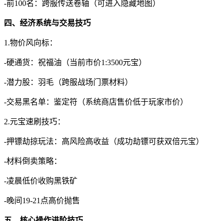
-前100名：跨服传送卷轴（可进入隐藏地图）
四、经济系统与交易技巧
1.物价风向标：
-硬通货：祝福油（当前市价1:3500元宝）
-潜力股：羽毛（跨服战场门票材料）
-交易黑名单：鉴定符（系统商店售价低于玩家市价）
2.元宝速刷技巧：
-押镖劫掠玩法：高风险高收益（成功劫镖可获双倍元宝）
-材料倒卖策略：
-凌晨低价收购黑铁矿
-晚间19-21点高价抛售
五、核心操作进阶技巧