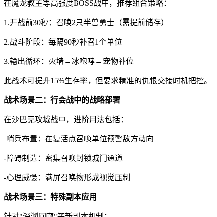
在魔龙教主等高强度BOSS战中，推荐组合策略：
1.开战前30秒：召唤2只半兽勇士（需提前储存）
2.战斗阶段：每隔90秒补召1个单位
3.输出循环：火墙→冰咆哮→宠物补位
此战术可提升15%生存率，但要求精准的仇恨交接时机把控。
战术场景二：行会战中的战略部署
在沙巴克攻城战中，进阶用法包括：
-哨兵布置：在复活点召唤单位预警敌方动向
-障碍制造：密集召唤封锁城门通道
-心理威慑：满屏召唤物形成视觉压制
战术场景三：特殊副本应用
针对"深渊回廊"等新副本机制：