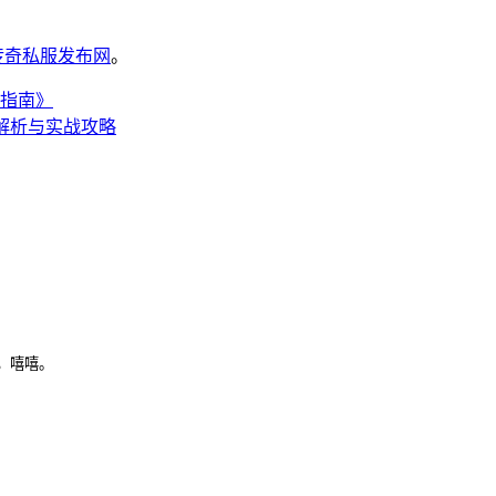
6传奇私服发布网
。
指南》
解析与实战攻略
，嘻嘻。