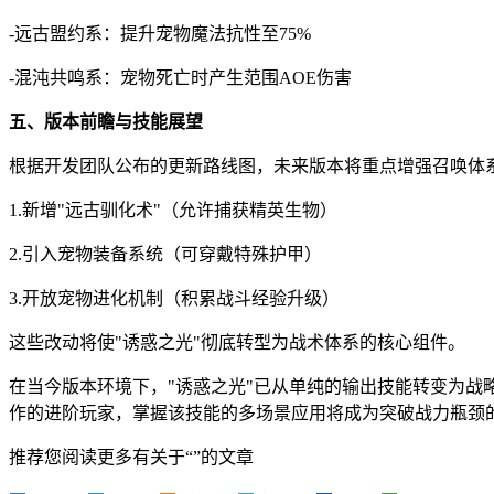
-远古盟约系：提升宠物魔法抗性至75%
-混沌共鸣系：宠物死亡时产生范围AOE伤害
五、版本前瞻与技能展望
根据开发团队公布的更新路线图，未来版本将重点增强召唤体
1.新增"远古驯化术"（允许捕获精英生物）
2.引入宠物装备系统（可穿戴特殊护甲）
3.开放宠物进化机制（积累战斗经验升级）
这些改动将使"诱惑之光"彻底转型为战术体系的核心组件。
在当今版本环境下，"诱惑之光"已从单纯的输出技能转变为
作的进阶玩家，掌握该技能的多场景应用将成为突破战力瓶颈
推荐您阅读更多有关于“”的文章