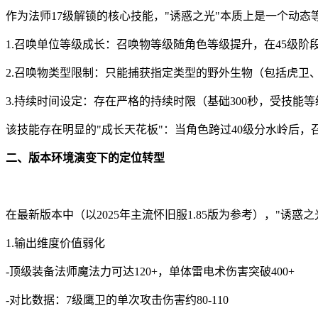
作为法师17级解锁的核心技能，"诱惑之光"本质上是一个动
1.召唤单位等级成长：召唤物等级随角色等级提升，在45级阶
2.召唤物类型限制：只能捕获指定类型的野外生物（包括虎卫
3.持续时间设定：存在严格的持续时限（基础300秒，受技能
该技能存在明显的"成长天花板"：当角色跨过40级分水岭后
二、版本环境演变下的定位转型
在最新版本中（以2025年主流怀旧服1.85版为参考），"诱惑
1.输出维度价值弱化
-顶级装备法师魔法力可达120+，单体雷电术伤害突破400+
-对比数据：7级鹰卫的单次攻击伤害约80-110