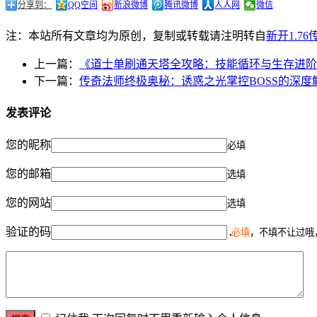
分享到：
QQ空间
新浪微博
腾讯微博
人人网
微信
注：本站所有文章均为原创，复制或转载请注明转自
新开1.7
上一篇：
《道士单刷通天塔全攻略：技能循环与生存进阶
下一篇：
传奇法师终极奥秘：诱惑之光掌控BOSS的深度
发表评论
您的昵称
必填
您的邮箱
选填
您的网站
选填
验证的码
必填
，不填不让过哦