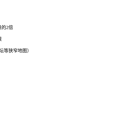
量的2倍
恨
坛等狭窄地图）