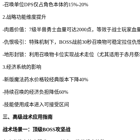
-召唤单位DPS仅占角色本体的15%-20%
2.战略功能维度提升
-肉盾价值：7级半兽勇士血量可达2000点，等效于战士玩家血
-仇恨吸引：特殊机制下，BOSS战前30秒召唤物可稳定拉住仇
-地形封锁：利用召唤物卡位实现战术走位（尤其适用于赤月祭
3.经济系统的影响
-新版魔法药水价格较经典版本下降40%
-持续召唤的经济负担降低60%
-技能使用成本进入可接受区间
三、高级战术应用指南
战术场景一：顶级BOSS攻坚战