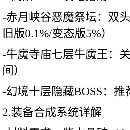
-赤月峡谷恶魔祭坛：双头
旧版0.1%/变态版5%）
-牛魔寺庙七层牛魔王：关键
间）
-幻境十层隐藏BOSS：
2.装备合成系统详解