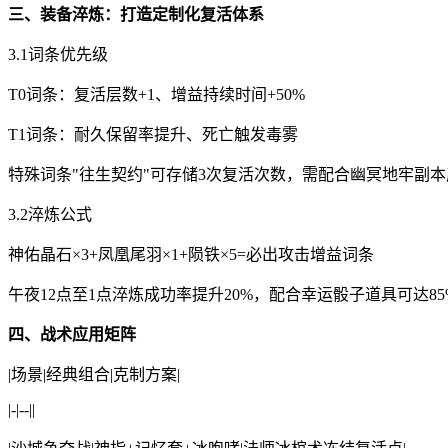
三、装备淬炼：打造定制化复活体系
3.1词条优先级
T0词条：复活层数+1、增益持续时间+50%
T1词条：耐久保留率提升、死亡触发毒雾
特殊词条"往生契约"可存储3次复活次数，需配合幽冥地牢副
3.2淬炼公式
神佑晶石×3+凤凰尾羽×1+陨铁×5=必出攻击增益词条
午夜12点至1点淬炼成功率提升20%，配合幸运骰子道具可达8
四、战术应用矩阵
|场景|经典组合|克制方案|
|-|--||