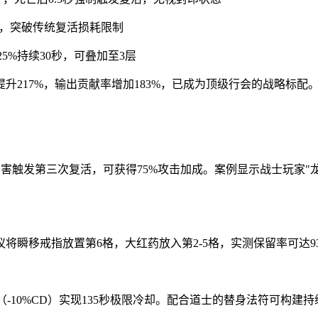
品，突破传统复活损耗限制
5%持续30秒，可叠加至3层
217%，输出贡献率增加183%，已成为顶级行会的战略标配
伤害触发第三次复活，可获得75%攻击加成。案例显示战士玩家"
瞬移戒指放置第6格，大红药放入第2-5格，实测保留率可达9
炼（-10%CD）实现135秒极限冷却。配合道士的替身法符可构建