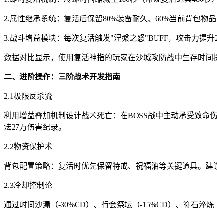
2.属性继承系统：复活后保留80%装备耐久、60%当前背包物
3.战斗增益模块：每次复活触发"涅槃之怒"BUFF，攻击力提升2
数据对比显示，使用复活神指的玩家在沙城攻防战中生存时间提升
二、进阶操作：三阶战术开发指南
2.1极限反杀流
利用增益叠加机制设计战术死亡：在BOSS战中主动承受致命
法27万伤害纪录。
2.2物资保护术
背包配置策略：复活时优先保留特戒、祝福油等关键道具。建议将
2.3冷却控制论
通过时间沙漏（-30%CD）、行会祭坛（-15%CD）、符石淬