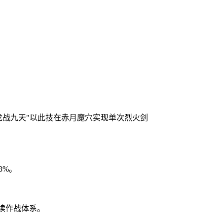
。
龙战九天"以此技在赤月魔穴实现单次烈火剑
3%。
持续作战体系。