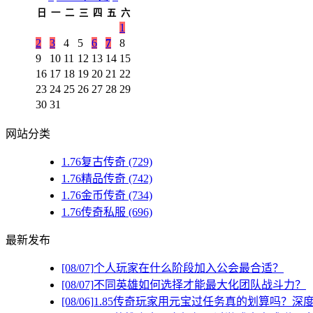
日
一
二
三
四
五
六
1
2
3
4
5
6
7
8
9
10
11
12
13
14
15
16
17
18
19
20
21
22
23
24
25
26
27
28
29
30
31
网站分类
1.76复古传奇
(729)
1.76精品传奇
(742)
1.76金币传奇
(734)
1.76传奇私服
(696)
最新发布
[08/07]
个人玩家在什么阶段加入公会最合适？
[08/07]
不同英雄如何选择才能最大化团队战斗力？
[08/06]
1.85传奇玩家用元宝过任务真的划算吗？深