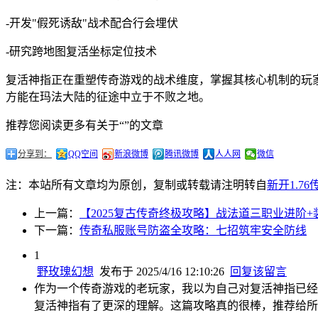
-开发"假死诱敌"战术配合行会埋伏
-研究跨地图复活坐标定位技术
复活神指正在重塑传奇游戏的战术维度，掌握其核心机制的玩
方能在玛法大陆的征途中立于不败之地。
推荐您阅读更多有关于“”的文章
分享到：
QQ空间
新浪微博
腾讯微博
人人网
微信
注：本站所有文章均为原创，复制或转载请注明转自
新开1.7
上一篇：
【2025复古传奇终极攻略】战法道三职业进阶
下一篇：
传奇私服账号防盗全攻略：七招筑牢安全防线
1
野玫瑰幻想
发布于 2025/4/16 12:10:26
回复该留言
作为一个传奇游戏的老玩家，我以为自己对复活神指已经
复活神指有了更深的理解。这篇攻略真的很棒，推荐给所