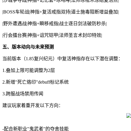
|沙城争夺战|神指+记忆套+冰咆哮|法师冰棺术冻结复活点|
|BOSS车轮战|神指+复活戒指双持|道士施毒阻断增益叠加|
|野外遭遇战|神指+瞬移戒指|战士逐日剑法破防秒杀|
|行会擂台赛|神指+诅咒铠甲|法师圣言术封印特效|
五、版本动向与未来预测
当前版本（1.85复兴纪元）中复活神指存在以下潜在调整：
1.叠加上限可能调整为2层
2.新增"死亡烙印"debuff标记系统
3.跨服战场禁用传闻
建议玩家着重开发以下方向：
-配合新职业"鬼武者"的夺舍技能