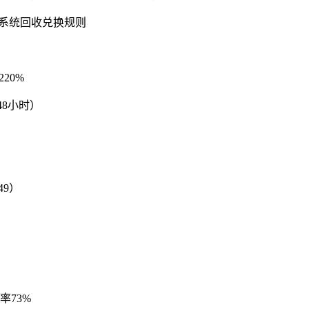
齐系统回收兑换规则
20%
48小时）
49）
率73%