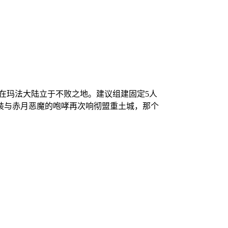
能在玛法大陆立于不败之地。建议组建固定5人
装与赤月恶魔的咆哮再次响彻盟重土城，那个