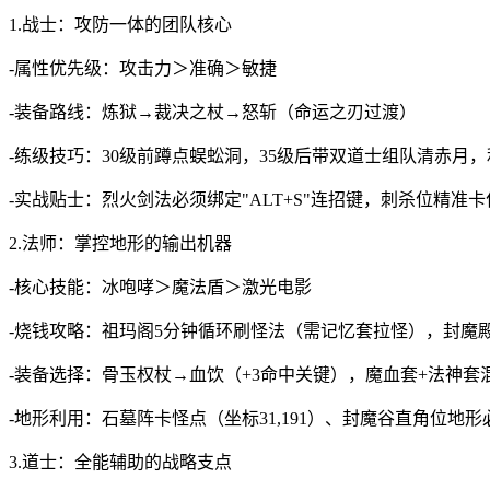
1.战士：攻防一体的团队核心
-属性优先级：攻击力＞准确＞敏捷
-装备路线：炼狱→裁决之杖→怒斩（命运之刃过渡）
-练级技巧：30级前蹲点蜈蚣洞，35级后带双道士组队清赤月，
-实战贴士：烈火剑法必须绑定"ALT+S"连招键，刺杀位精准
2.法师：掌控地形的输出机器
-核心技能：冰咆哮＞魔法盾＞激光电影
-烧钱攻略：祖玛阁5分钟循环刷怪法（需记忆套拉怪），封魔殿
-装备选择：骨玉权杖→血饮（+3命中关键），魔血套+法神套
-地形利用：石墓阵卡怪点（坐标31,191）、封魔谷直角位地形
3.道士：全能辅助的战略支点