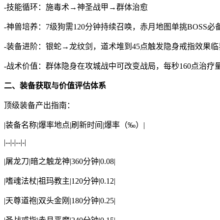
-技能循环：施毒术→神圣战甲→群体治愈
-神兽培养：7级狗需120分钟持续召唤，赤月地图单挑BOSS必
-装备进阶：银蛇→龙纹剑，道术堆到45点触发隐身戒指效果临
-战术价值：群体隐身在攻城战中可改变战局，每秒160点治疗
二、装备获取与价值评估体系
顶级装备产出指南：
|装备名称|爆率地点|刷新时间|爆率（‰）|
|--|-|--|-|
|屠龙刀|暗之触龙神|360分钟|0.08|
|嗜魂法杖|祖玛教主|120分钟|0.12|
|天尊道袍|双头金刚|180分钟|0.25|