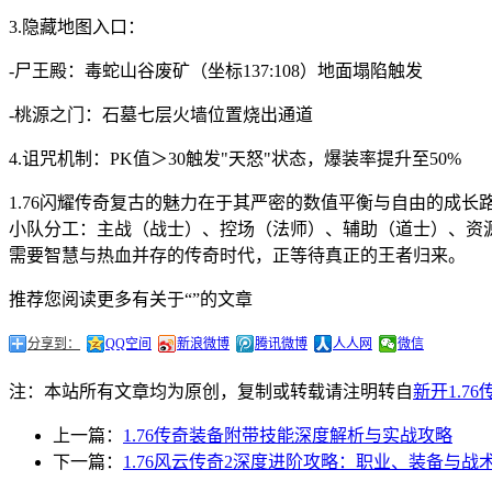
3.隐藏地图入口：
-尸王殿：毒蛇山谷废矿（坐标137:108）地面塌陷触发
-桃源之门：石墓七层火墙位置烧出通道
4.诅咒机制：PK值＞30触发"天怒"状态，爆装率提升至50%
1.76闪耀传奇复古的魅力在于其严密的数值平衡与自由的成长
小队分工：主战（战士）、控场（法师）、辅助（道士）、资
需要智慧与热血并存的传奇时代，正等待真正的王者归来。
推荐您阅读更多有关于“”的文章
分享到：
QQ空间
新浪微博
腾讯微博
人人网
微信
注：本站所有文章均为原创，复制或转载请注明转自
新开1.7
上一篇：
1.76传奇装备附带技能深度解析与实战攻略
下一篇：
1.76风云传奇2深度进阶攻略：职业、装备与战