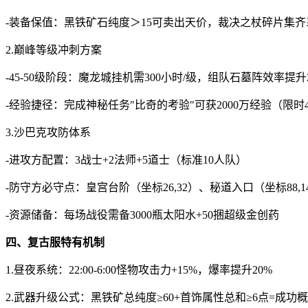
-装备保值：黑铁矿石纯度＞15可卖出天价，裁决之杖碎片集
2.巅峰等级冲刺方案
-45-50级阶段：魔龙城挂机需300小时/级，组队石墓阵效率提升2
-经验捷径：完成神秘任务"比奇的考验"可获2000万经验（限时
3.沙巴克攻防体系
-进攻方配置：3战士+2法师+5道士（标准10人队）
-防守方必守点：皇宫台阶（坐标26,32）、秘道入口（坐标88,1
-资源储备：每场战役需备3000瓶太阳水+50捆超级金创药
四、复古服特有机制
1.昼夜系统：22:00-6:00怪物攻击力+15%，爆率提升20%
2.武器升级公式：黑铁矿总纯度≥60+首饰属性总和≥6点=成功概