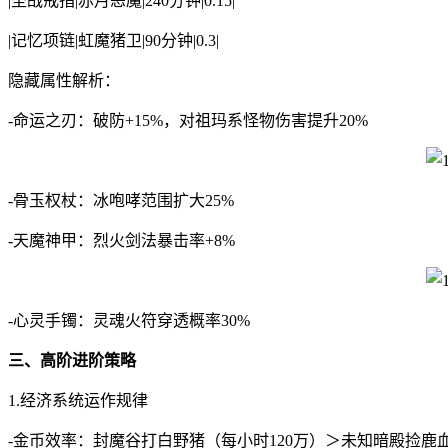
|圣战戒指|赤月恶魔|240分钟|0.15|
|记忆项链|虹魔猪卫|90分钟|0.3|
隐藏属性解析：
-命运之刃：破防+15%，对祖玛系怪物伤害提升20%
-骨玉权杖：冰咆哮范围扩大25%
-天魔神甲：烈火剑法暴击率+8%
-心灵手镯：灵魂火符穿透概率30%
三、高阶进阶策略
1.经济系统运作规律
-金币效率：封魔谷打白野猪（每小时120万）＞未知暗殿捡鹿血