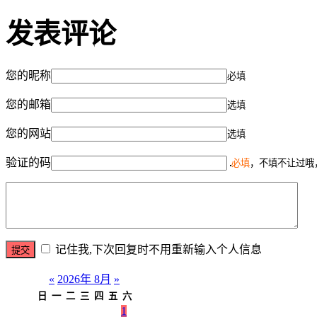
发表评论
您的昵称
必填
您的邮箱
选填
您的网站
选填
验证的码
必填
，不填不让过哦
记住我,下次回复时不用重新输入个人信息
«
2026年 8月
»
日
一
二
三
四
五
六
1