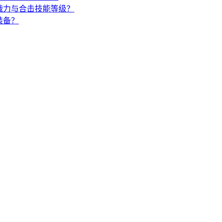
战力与合击技能等级？
装备？