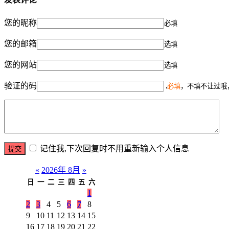
您的昵称
必填
您的邮箱
选填
您的网站
选填
验证的码
必填
，不填不让过哦
记住我,下次回复时不用重新输入个人信息
«
2026年 8月
»
日
一
二
三
四
五
六
1
2
3
4
5
6
7
8
9
10
11
12
13
14
15
16
17
18
19
20
21
22