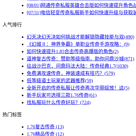
[08/01]
网通传奇私服英雄合击版如何快速提升角色
[07/31]
电信轻变传奇私服新手如何快速升级与获取
人气排行
幻天决幻天决如何挑战才能解锁隐藏技能与双(490)
《幻城Ⅱ：神界争霸》单职业传奇手游攻略：(9)
如何快速提升1.85合击传奇高爆版的角色(2)
道神复古传奇：赞助等级指南，助你问鼎沙城(871)
征战沙巴克，问鼎玛法大陆：传奇经典1.7(1030)
免费满攻速传奇，神装速成有技巧？(579)
低等级道士玩家的武器推荐(59)
全新开启的传奇私服让传奇再次华丽绽放！这(5)
新手玩家可选择三款1.76传奇(61)
找私服玩什么传奇好玩？(724)
热门标签
1.76复古传奇
(13)
1.76精品传奇
(12)