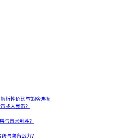
度解析性价比与策略选择
金币或人民币？
唤兽与毒术制胜？
等级与装备战力？