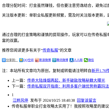
合理分配时间：打金虽然赚钱，但也要注意劳逸结合，避免过
关注版本更新：单职业私服更新频繁，需及时关注版本更新，
通过合理的打金策略和谨慎的提现操作，玩家可以在传奇私服
富的双赢。
推荐您阅读更多有关于“
传奇私服
”的文章
分享到：
QQ空间
新浪微博
腾讯微博
人人网
微信
注：本站所有文章均为原创，复制或转载请注明转自
新开1.7
上一篇：
传奇大陆烽烟再起，新手破敌攻略秘籍大曝光
下一篇：
传奇私服双开指南：利用多客户端优势称霸玛法
1
江畔风停
发布于 2024/10/25 18:40:38
回复该留言
传奇私服单职业打金攻略太实用了！我按照攻略里的建议