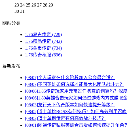
23
24
25
26
27
28
29
30
31
网站分类
1.76复古传奇
(729)
1.76精品传奇
(742)
1.76金币传奇
(734)
1.76传奇私服
(696)
最新发布
[08/07]
个人玩家在什么阶段加入公会最合适？
[08/07]
不同英雄如何选择才能最大化团队战斗力？
[08/06]
1.85传奇玩家用元宝过任务真的划算吗？深
[08/06]
1.80英雄合击玩家如何通过游戏内方式赚取
[08/03]
龙行天下传奇版本如何快速提升等级？
[08/02]
道士单挑BOSS有何技巧？如何高效利用召
[08/02]
道士单刷传奇有何高效战斗技巧？
[08/01]
网通传奇私服英雄合击版如何快速提升角色