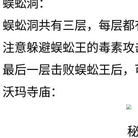
蜈蚣洞：
蜈蚣洞共有三层，每层都
注意躲避蜈蚣王的毒素攻
最后一层击败蜈蚣王后，
沃玛寺庙：