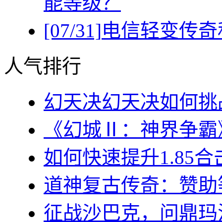
能等级？
[07/31]
电信轻变传奇
人气排行
幻天决幻天决如何挑战
《幻城Ⅱ：神界争霸》
如何快速提升1.85合
道神复古传奇：赞助等
征战沙巴克，问鼎玛法大