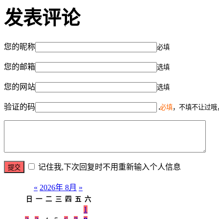
发表评论
您的昵称
必填
您的邮箱
选填
您的网站
选填
验证的码
必填
，不填不让过哦
记住我,下次回复时不用重新输入个人信息
«
2026年 8月
»
日
一
二
三
四
五
六
1