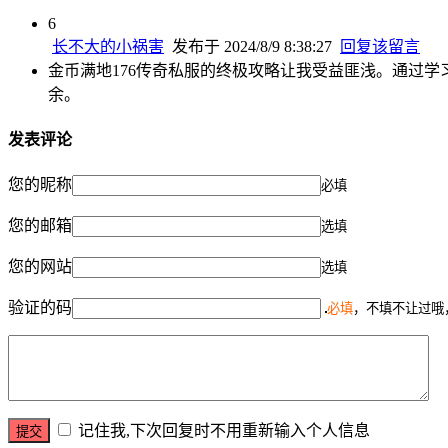
6
长不大的小祸害
发布于 2024/8/9 8:38:27
回复该留言
金币满地176传奇私服的终极攻略让我受益匪浅。通过
余。
发表评论
您的昵称
必填
您的邮箱
选填
您的网站
选填
验证的码
必填
，不填不让过哦
记住我,下次回复时不用重新输入个人信息