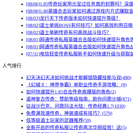
[08/06]
1.85传奇玩家用元宝过任务真的划算吗？深
[08/06]
1.80英雄合击玩家如何通过游戏内方式赚取
[08/03]
龙行天下传奇版本如何快速提升等级？
[08/02]
道士单挑BOSS有何技巧？如何高效利用召
[08/02]
道士单刷传奇有何高效战斗技巧？
[08/01]
网通传奇私服英雄合击版如何快速提升角色
[08/01]
网通传奇私服英雄合击版如何快速提升角色
[07/31]
电信轻变传奇私服新手如何快速升级与获取
人气排行
幻天决幻天决如何挑战才能解锁隐藏技能与双(490)
《幻城Ⅱ：神界争霸》单职业传奇手游攻略：(9)
如何快速提升1.85合击传奇高爆版的角色(2)
道神复古传奇：赞助等级指南，助你问鼎沙城(871)
征战沙巴克，问鼎玛法大陆：传奇经典1.7(1030)
免费满攻速传奇，神装速成有技巧？(579)
低等级道士玩家的武器推荐(59)
全新开启的传奇私服让传奇再次华丽绽放！这(5)