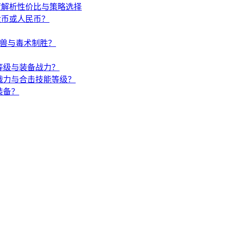
度解析性价比与策略选择
金币或人民币？
唤兽与毒术制胜？
等级与装备战力？
战力与合击技能等级？
装备？