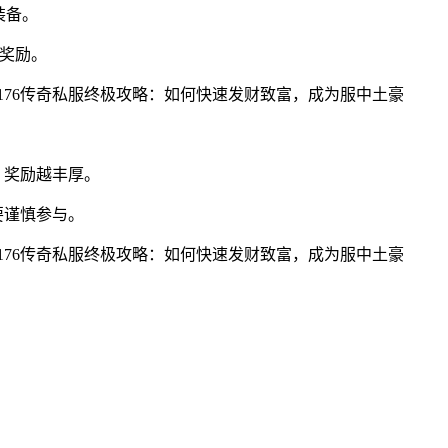
装备。
币奖励。
，奖励越丰厚。
要谨慎参与。