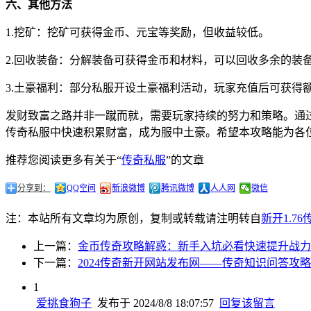
六、其他方法
1.挖矿：挖矿可获得金币、元宝等奖励，但收益较低。
2.回收装备：分解装备可获得金币和材料，可以回收多余的装
3.土豪福利：部分私服开设土豪福利活动，玩家充值后可获得
发财致富之路并非一蹴而就，需要玩家持续的努力和策略。通过
传奇私服中快速积累财富，成为服中土豪。希望本攻略能为各
推荐您阅读更多有关于“
传奇私服
”的文章
分享到：
QQ空间
新浪微博
腾讯微博
人人网
微信
注：本站所有文章均为原创，复制或转载请注明转自
新开1.7
上一篇：
金币传奇攻略解惑：新手入坑必看快速提升战力
下一篇：
2024传奇新开网站发布网——传奇知识问答攻
1
爱挑食狗子
发布于 2024/8/8 18:07:57
回复该留言