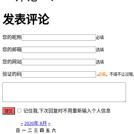
发表评论
您的昵称
必填
您的邮箱
选填
您的网站
选填
验证的码
必填
，不填不让过哦
记住我,下次回复时不用重新输入个人信息
«
2026年 8月
»
日
一
二
三
四
五
六