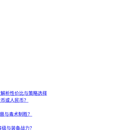
度解析性价比与策略选择
金币或人民币？
唤兽与毒术制胜？
等级与装备战力？