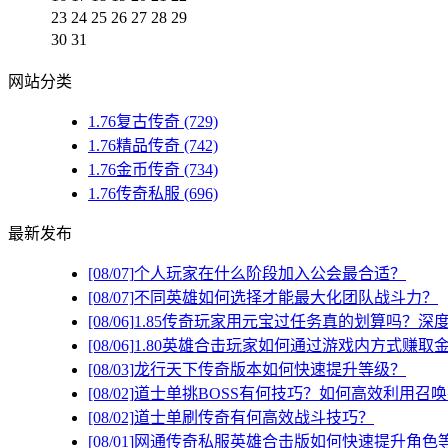
23
24
25
26
27
28
29
30
31
网站分类
1.76复古传奇
(729)
1.76精品传奇
(742)
1.76金币传奇
(734)
1.76传奇私服
(696)
最新发布
[08/07]
个人玩家在什么阶段加入公会最合适？
[08/07]
不同英雄如何选择才能最大化团队战斗力？
[08/06]
1.85传奇玩家用元宝过任务真的划算吗？深
[08/06]
1.80英雄合击玩家如何通过游戏内方式赚取
[08/03]
龙行天下传奇版本如何快速提升等级？
[08/02]
道士单挑BOSS有何技巧？如何高效利用召
[08/02]
道士单刷传奇有何高效战斗技巧？
[08/01]
网通传奇私服英雄合击版如何快速提升角色