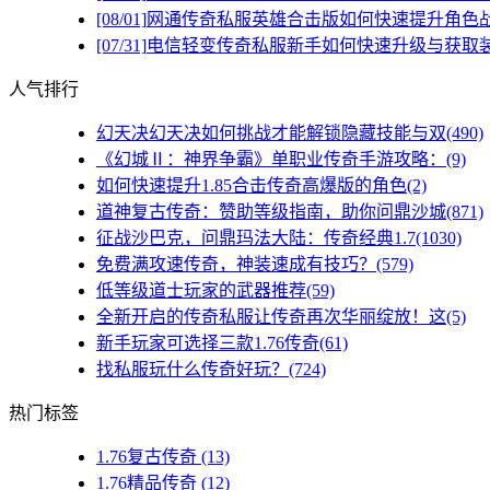
[08/01]
网通传奇私服英雄合击版如何快速提升角色
[07/31]
电信轻变传奇私服新手如何快速升级与获取
人气排行
幻天决幻天决如何挑战才能解锁隐藏技能与双(490)
《幻城Ⅱ：神界争霸》单职业传奇手游攻略：(9)
如何快速提升1.85合击传奇高爆版的角色(2)
道神复古传奇：赞助等级指南，助你问鼎沙城(871)
征战沙巴克，问鼎玛法大陆：传奇经典1.7(1030)
免费满攻速传奇，神装速成有技巧？(579)
低等级道士玩家的武器推荐(59)
全新开启的传奇私服让传奇再次华丽绽放！这(5)
新手玩家可选择三款1.76传奇(61)
找私服玩什么传奇好玩？(724)
热门标签
1.76复古传奇
(13)
1.76精品传奇
(12)