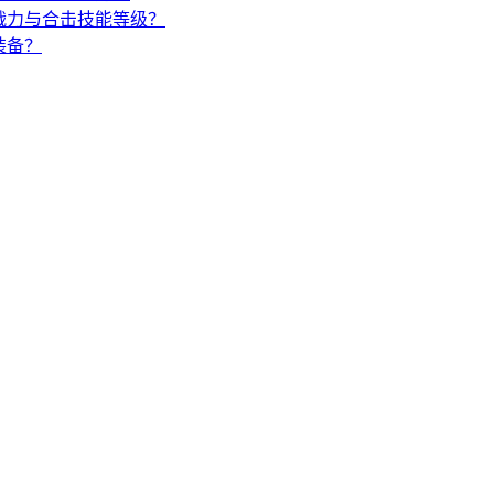
战力与合击技能等级？
装备？