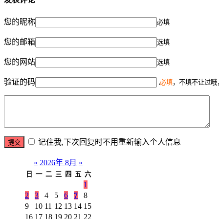
您的昵称
必填
您的邮箱
选填
您的网站
选填
验证的码
必填
，不填不让过哦
记住我,下次回复时不用重新输入个人信息
«
2026年 8月
»
日
一
二
三
四
五
六
1
2
3
4
5
6
7
8
9
10
11
12
13
14
15
16
17
18
19
20
21
22