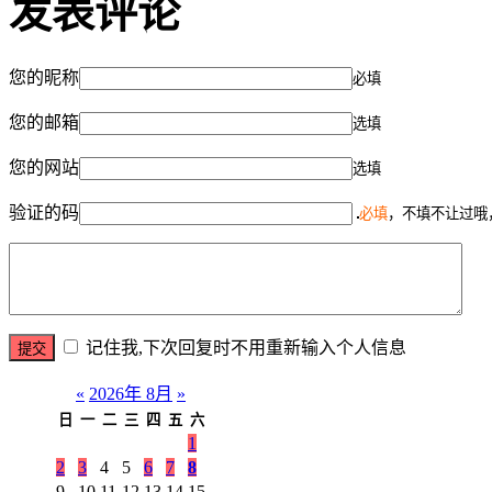
发表评论
您的昵称
必填
您的邮箱
选填
您的网站
选填
验证的码
必填
，不填不让过哦
记住我,下次回复时不用重新输入个人信息
«
2026年 8月
»
日
一
二
三
四
五
六
1
2
3
4
5
6
7
8
9
10
11
12
13
14
15