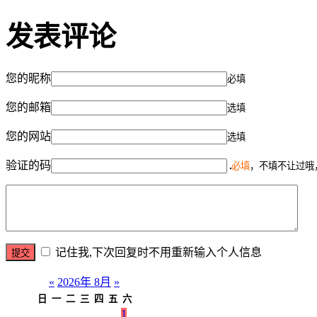
发表评论
您的昵称
必填
您的邮箱
选填
您的网站
选填
验证的码
必填
，不填不让过哦
记住我,下次回复时不用重新输入个人信息
«
2026年 8月
»
日
一
二
三
四
五
六
1