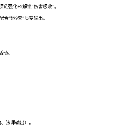
项链强化+5解锁“伤害吸收”。
配合“运9套”质变输出。
活动。
助、法师输出）。