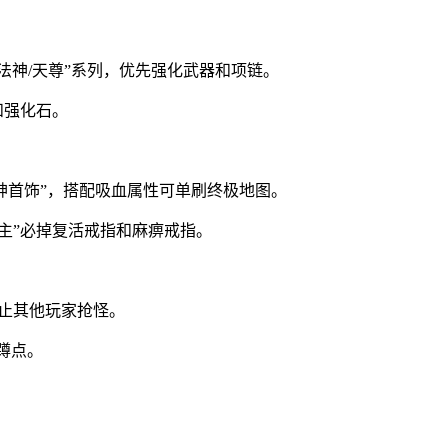
/法神/天尊”系列，优先强化武器和项链。
和强化石。
神首饰”，搭配吸血属性可单刷终极地图。
城主”必掉复活戒指和麻痹戒指。
止其他玩家抢怪。
前蹲点。