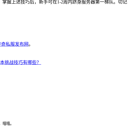
掌握上述技巧后，新手可在1-2周内跻身服务器第一梯队。切
6传奇私服发布网
。
本挑战技巧有哪些？
，嘻嘻。