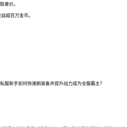
赚取差价。
收益超百万金币。