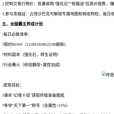
2.控制交易行物价：批量收购“强化石”“祝福油”后高价抛售，
3.参与攻城战：占领沙巴克可解锁专属地图和税收特权，每日
五、全服霸主养成计划
-每日必做清单：
?限时BOSS（12:00/18:00/22:00刷新）
?材料副本（强化石、转生证明）
?行会篝火（经验翻倍+属性加成）
-周常目标：
?通关“幻境十层”获取终极装备图纸
?争夺“天下第一”称号（全属性+15%）