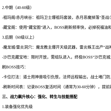
2.中期（40-60级）
-祖玛阁/赤月峡谷：祖玛卫士爆祖玛套装，赤月恶魔掉落“圣战
-藏宝阁：使用“藏宝图”进入，BOSS刷新频率快，必掉祝福油
3.后期（60级以上）
-魔龙城/雷炎洞穴：魔龙教主爆开天级武器，雷炎蛛王出产“战
-沙巴克藏宝地：限时开放，需组队进入，终极BOSS“沙巴克
刷BOSS技巧：
-卡位打法：道士用神兽吸引仇恨，法师远程输出，战士堵门防
-刷新时间表：记录BOSS复活时间（通常为30-60分钟），提
三、战力飙升核心：强化、转生与技能搭配
1.装备强化优先级