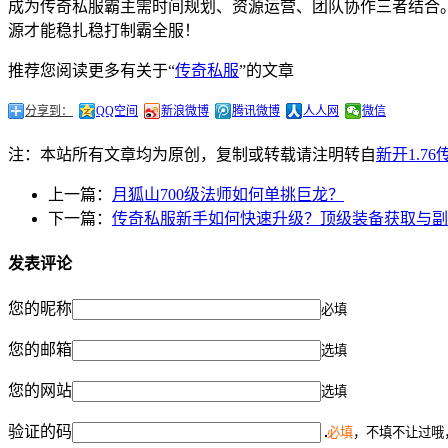
成为传奇私服霸主需时间规划、资源运营、团队协作三者结合。
源才能稳扎稳打制霸全服！
推荐您阅读更多有关于“
传奇私服
”的文章
分享到：
QQ空间
新浪微博
腾讯微博
人人网
微信
注：本站所有文章均为原创，复制或转载请注明转自
新开1.7
上一篇：
月狐山700级法师如何单挑巨龙？
下一篇：
传奇私服新手如何快速升级？顶级装备获取与副
发表评论
您的昵称
必填
您的邮箱
选填
您的网站
选填
验证的码
必填
，不填不让过哦