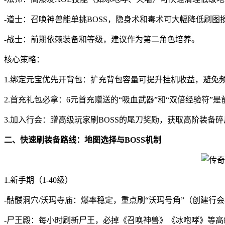
-道士：召唤神兽能单挑BOSS，隐身术和毒术可大幅降低刷图
-战士：前期依赖装备和等级，建议作为第二角色培养。
核心策略：
1.绑定元宝优先开背包：扩充背包容量可提升挂机收益，避免
2.首充礼包必拿：6元首充赠送的“吸血武器”和“双倍经验符”
3.加入行会：蹭高级玩家刷BOSS的尾刀奖励，获取高阶装备碎
二、快速刷装备路线：地图选择与BOSS机制
1.新手期（1-40级）
-骷髅洞穴/沃玛寺庙：爆率稳定，重点刷“沃玛号角”（创建行
-尸王殿：每小时刷新尸王，必掉《召唤神兽》《冰咆哮》等高