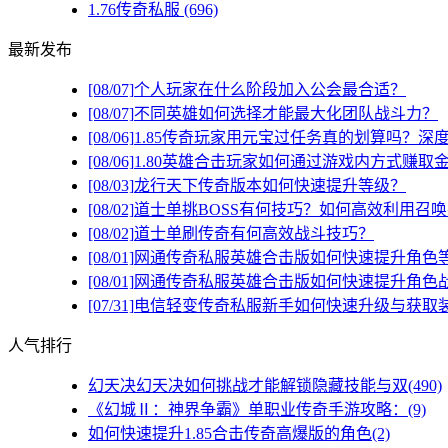
1.76传奇私服
(696)
最新发布
[08/07]
个人玩家在什么阶段加入公会最合适？
[08/07]
不同英雄如何选择才能最大化团队战斗力？
[08/06]
1.85传奇玩家用元宝过任务真的划算吗？深
[08/06]
1.80英雄合击玩家如何通过游戏内方式赚取
[08/03]
龙行天下传奇版本如何快速提升等级？
[08/02]
道士单挑BOSS有何技巧？如何高效利用召
[08/02]
道士单刷传奇有何高效战斗技巧？
[08/01]
网通传奇私服英雄合击版如何快速提升角色
[08/01]
网通传奇私服英雄合击版如何快速提升角色
[07/31]
电信轻变传奇私服新手如何快速升级与获取
人气排行
幻天决幻天决如何挑战才能解锁隐藏技能与双(490)
《幻城Ⅱ：神界争霸》单职业传奇手游攻略：(9)
如何快速提升1.85合击传奇高爆版的角色(2)