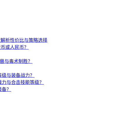
度解析性价比与策略选择
金币或人民币？
唤兽与毒术制胜？
等级与装备战力？
战力与合击技能等级？
装备？