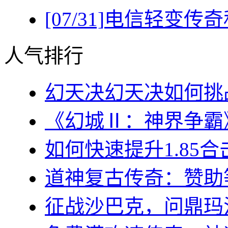
[07/31]
电信轻变传奇
人气排行
幻天决幻天决如何挑战
《幻城Ⅱ：神界争霸》
如何快速提升1.85合
道神复古传奇：赞助等
征战沙巴克，问鼎玛法大