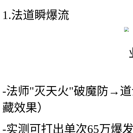
1.法道瞬爆流
-法师"灭天火"破魔防→
藏效果）
-实测可打出单次65万爆发