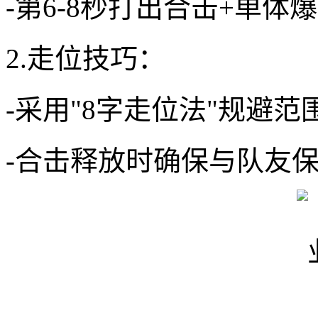
-第6-8秒打出合击+单体
2.走位技巧：
-采用"8字走位法"规避
-合击释放时确保与队友