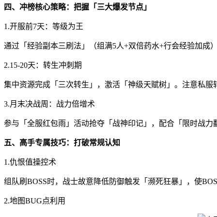
四、冲榜核心策略：把握「三大爆发节点」
1.开服前7天：等级为王
通过「经验副本三刷法」（组满5人+双倍药水+行会经验加成
2.15-20天：转生冲刺期
集中资源完成「三次转生」，激活「神级天赋树」。注意私服
3.月末决战周：战力倍增术
参与「全服红包雨」活动抢夺「战神印记」，配合「限时战力
五、高手专属技巧：打破常规认知
1.仇恨值操控术
组队刷BOSS时，战士故意降低防御触发「濒死狂暴」，使BO
2.地图BUG点利用