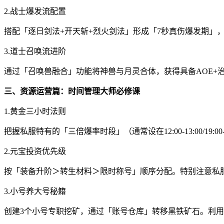
2.战士爆发流配置
搭配「逐日剑法+开天斩+烈火剑法」形成「7秒真伤爆发期」
3.道士召唤流进阶
通过「召唤兽融合」功能将神兽与月灵合体，获得具备AOE+治疗的
三、资源运营篇：时间管理大师必修课
1.黄金三小时法则
把握私服特有的「三倍爆率时段」（通常设在12:00-13:00/19:00
2.元宝投资优先级
按「装备升阶＞转生材料＞限时称号」顺序分配。特别注意私服
3.小号养大号秘籍
创建3个小号专职挖矿，通过「账号仓库」转移黑铁矿石。利用私