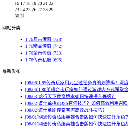
16
17
18
19
20
21
22
23
24
25
26
27
28
29
30
31
网站分类
1.76复古传奇
(728)
1.76精品传奇
(742)
1.76金币传奇
(733)
1.76传奇私服
(696)
最新发布
[08/06]
1.85传奇玩家用元宝过任务真的划算吗？深
[08/06]
1.80英雄合击玩家如何通过游戏内方式赚取
[08/03]
龙行天下传奇版本如何快速提升等级？
[08/02]
道士单挑BOSS有何技巧？如何高效利用召
[08/02]
道士单刷传奇有何高效战斗技巧？
[08/01]
网通传奇私服英雄合击版如何快速提升角色
[08/01]
网通传奇私服英雄合击版如何快速提升角色