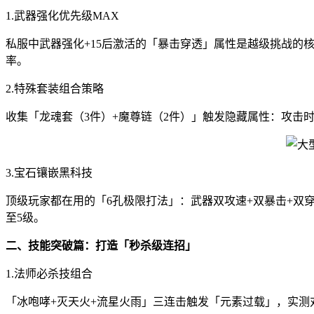
1.武器强化优先级MAX
私服中武器强化+15后激活的「暴击穿透」属性是越级挑战的核
率。
2.特殊套装组合策略
收集「龙魂套（3件）+魔尊链（2件）」触发隐藏属性：攻击时
3.宝石镶嵌黑科技
顶级玩家都在用的「6孔极限打法」：武器双攻速+双暴击+双
至5级。
二、技能突破篇：打造「秒杀级连招」
1.法师必杀技组合
「冰咆哮+灭天火+流星火雨」三连击触发「元素过载」，实测