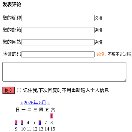
发表评论
您的昵称
必填
您的邮箱
选填
您的网站
选填
验证的码
必填
，不填不让过哦
记住我,下次回复时不用重新输入个人信息
«
2026年 8月
»
日
一
二
三
四
五
六
1
2
3
4
5
6
7
8
9
10
11
12
13
14
15