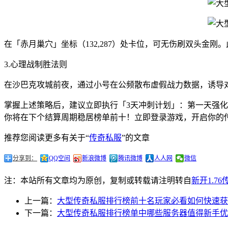
在「赤月巢穴」坐标（132,287）处卡位，可无伤刷双头金
3.心理战制胜法则
在沙巴克攻城前夜，通过小号在公频散布虚假战力数据，诱导
掌握上述策略后，建议立即执行「3天冲刺计划」：第一天强
你将在下个结算周期稳居榜单前十！立即登录游戏，开启你的
推荐您阅读更多有关于“
传奇私服
”的文章
分享到：
QQ空间
新浪微博
腾讯微博
人人网
微信
注：本站所有文章均为原创，复制或转载请注明转自
新开1.7
上一篇：
大型传奇私服排行榜前十名玩家必看如何快速获
下一篇：
大型传奇私服排行榜单中哪些服务器值得新手优