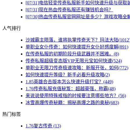
[07/31]
电信轻变传奇私服新手如何快速升级与获取
[07/31]
现在热血传奇私服还有赚钱机会吗？
[07/30]
热血传奇私服官网网址是多少？游戏攻略全
人气排行
沙城霸主陨落，谁将执掌传奇天下？玛法大陆(1012
单职业女仆传奇：如何快速提升女仆好感度解(891)
在传奇私服的初期阶段升级武器并不困难。(8)
传奇私服超级变态版VIP无限元宝如何快速(524)
单职业无限刀传奇极速攻略：新服开张，如何(772)
如何快速提升等级？新手必看升级攻略(2)
1.85英雄合击版本怎么快速升级打宝？(449)
1.76传奇私服充值秘笈：超越豪强，称霸(48)
来说说使用特殊戒指的时候要注意哪些地方？(56)
冰雪高爆传奇秘籍：揭秘高爆之路的奥秘(683)
热门标签
1.76复古传奇
(13)