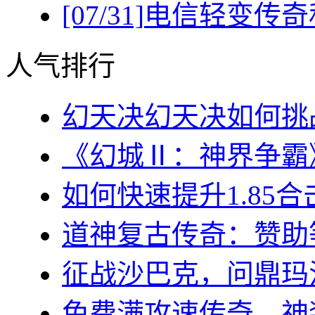
[07/31]
电信轻变传奇
人气排行
幻天决幻天决如何挑战
《幻城Ⅱ：神界争霸》
如何快速提升1.85合
道神复古传奇：赞助等
征战沙巴克，问鼎玛法大
免费满攻速传奇，神装