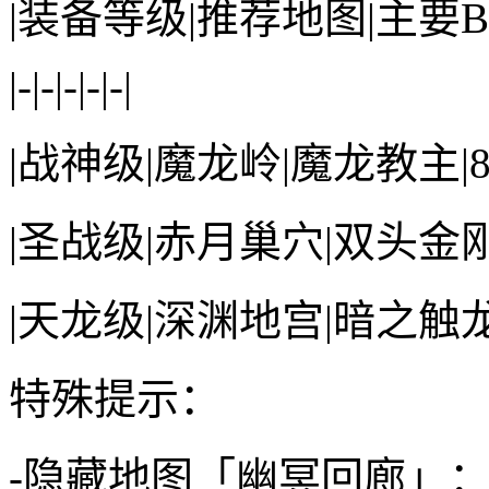
|装备等级|推荐地图|主要B
|-|-|-|-|-|
|战神级|魔龙岭|魔龙教主|
|圣战级|赤月巢穴|双头金刚
|天龙级|深渊地宫|暗之触
特殊提示：
-隐藏地图「幽冥回廊」