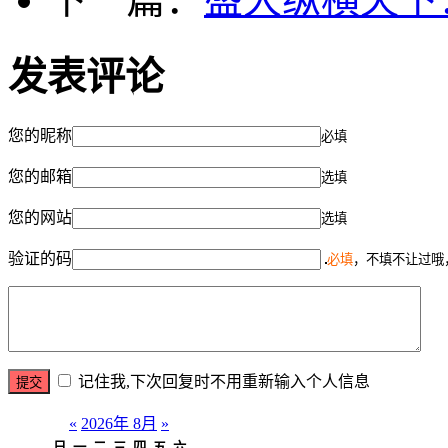
发表评论
您的昵称
必填
您的邮箱
选填
您的网站
选填
验证的码
必填
，不填不让过哦
记住我,下次回复时不用重新输入个人信息
«
2026年 8月
»
日
一
二
三
四
五
六