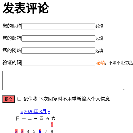
发表评论
您的昵称
必填
您的邮箱
选填
您的网站
选填
验证的码
必填
，不填不让过哦
记住我,下次回复时不用重新输入个人信息
«
2026年 8月
»
日
一
二
三
四
五
六
1
2
3
4
5
6
7
8