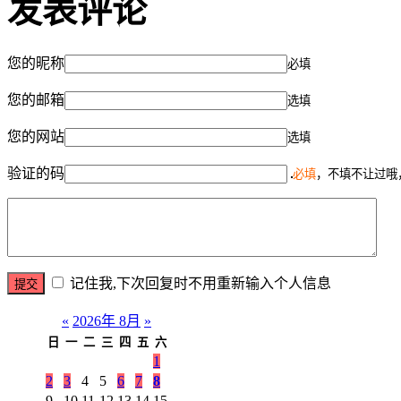
发表评论
您的昵称
必填
您的邮箱
选填
您的网站
选填
验证的码
必填
，不填不让过哦
记住我,下次回复时不用重新输入个人信息
«
2026年 8月
»
日
一
二
三
四
五
六
1
2
3
4
5
6
7
8
9
10
11
12
13
14
15