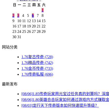
日
一
二
三
四
五
六
1
2
3
4
5
6
7
8
9
10
11
12
13
14
15
16
17
18
19
20
21
22
23
24
25
26
27
28
29
30
31
网站分类
1.76复古传奇
(728)
1.76精品传奇
(742)
1.76金币传奇
(733)
1.76传奇私服
(696)
最新发布
[08/06]
1.85传奇玩家用元宝过任务真的划算吗？深
[08/06]
1.80英雄合击玩家如何通过游戏内方式赚取
[08/03]
龙行天下传奇版本如何快速提升等级？