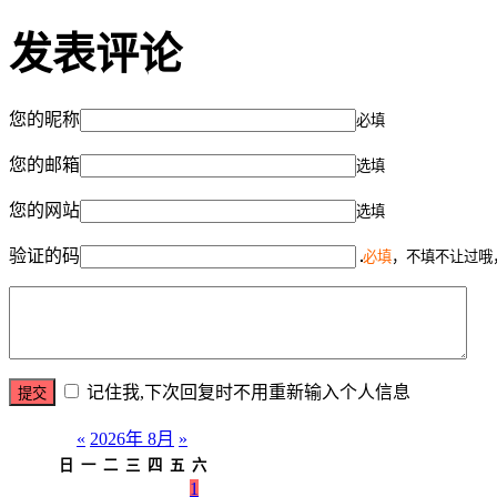
发表评论
您的昵称
必填
您的邮箱
选填
您的网站
选填
验证的码
必填
，不填不让过哦
记住我,下次回复时不用重新输入个人信息
«
2026年 8月
»
日
一
二
三
四
五
六
1