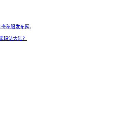
6传奇私服发布网
。
称霸玛法大陆？