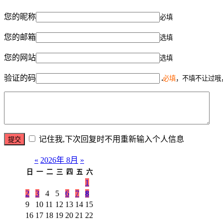
您的昵称
必填
您的邮箱
选填
您的网站
选填
验证的码
必填
，不填不让过哦
记住我,下次回复时不用重新输入个人信息
«
2026年 8月
»
日
一
二
三
四
五
六
1
2
3
4
5
6
7
8
9
10
11
12
13
14
15
16
17
18
19
20
21
22