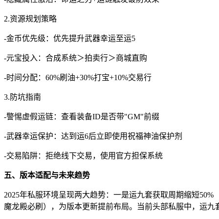
2.资源规划策略
-金币优先级：优先提升武器幸运至运5
-元宝投入：合成系统＞拍卖行＞商城直购
-时间分配：60%刷油+30%打宝+10%交易行
3.防坑指南
-警惕虚假运链：查看装备ID是否带"GM"前缀
-武器幸运保护：达到运6后立即使用祝福神油保护剂
-交易陷阱：拒绝线下交易，使用官方担保系统
五、版本适配与未来趋势
2025年私服环境呈现两大趋势：一是运九套获取周期缩短50
魔龙殿必刷），为版本更新提前布局。当前头部私服中，运九套战