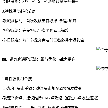
-组队策略：3战士+1道士+1法师效率提升40%
3.特殊活动必抢节点
-攻城战福利：首次攻破皇宫必掉1条运2项链
-押镖玩法：完美押运10次奖励幸运福袋
-节日限定：端午节龙舟竞速前三名必得幸运礼盒
四、运九套进阶玩法：细节优化与战力提升
1.属性强化组合技
-运九套+暴击手镯：建议暴击堆至25%触发质变
-攻速平衡点：建议维持10-12点攻速（超过15点收益递减）
-隐藏属性激活：命运之刃+运链触发破防效果