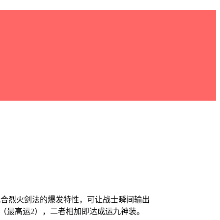
配合烈火剑法的爆发特性，可让战士瞬间输出
性（最高运2），二者相加即达成运九神装。