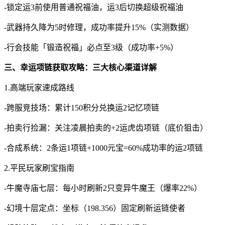
-锁定运3前使用普通祝福油，运3后切换超级祝福油
-武器持久降为5时修理，成功率提升15%（实测数据）
-行会技能「锻造祝福」必点至3级（成功率+5%）
三、幸运项链获取攻略：三大核心渠道详解
1.高端玩家速成路线
-跨服竞技场：累计150积分兑换运2记忆项链
-拍卖行捡漏：关注凌晨拍卖的+2运虎齿项链（底价狙击）
-合成系统：2条运1项链+1000元宝=60%成功率的运2项链
2.平民玩家刷宝指南
-牛魔寺庙七层：每小时刷新2只变异牛魔王（爆率22%）
-幻境十层定点：坐标（198.356）固定刷新运链使者