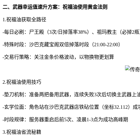
二、武器幸运值速升方案：祝福油使用黄金法则
1.祝福油获取全路径
-每日必刷：尸王殿（3次/日掉落率38%）、祖玛教主（必掉2瓶
-特殊时段：沙巴克藏宝阁双倍掉落时段（21:00-22:00）
-交易行策略：关注金条价格波动，以物换物更划算
2.祝福油使用技巧
-垫刀机制：准备两把备用武器，连续失败3次后切换主武器上
-玄学位面：角色站在沙巴克武器店铁砧位置（坐标32.112）成
-时段规律：服务器重启后前5次、凌晨1-3点为成功高峰期
3.祝福油省流秘籍