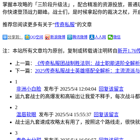
掌握本攻略的「三阶段升级法」，配合精准的资源投放，普通
你快速登顶战力巅峰。战士们，是时候拿起你的裁决之杖，开
推荐您阅读更多有关于“
传奇私服
”的文章
分享到：
QQ空间
新浪微博
腾讯微博
人人网
微信
注：本站所有文章均为原创，复制或转载请注明转自
新开1.7
上一篇：
《传奇私服团战制胜法则：战士职能进阶全解析
下一篇：
2025传奇私服战士英雄搭配全解析：主流流派
1
非洲小白脸
发布于 2025/5/4 12:04:04
回复该留言
运九套战士的高爆发和高输出让我爱不释手，每次战斗都
2
温眉软眼
发布于 2025/5/4 15:55:37
回复该留言
战士运九套速成攻略太有用了，按照这个路线走，很快就
3