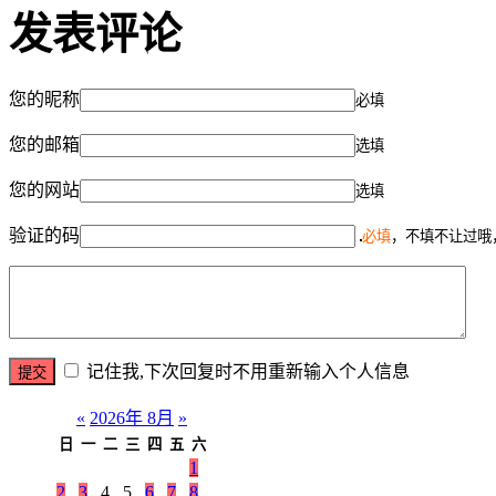
发表评论
您的昵称
必填
您的邮箱
选填
您的网站
选填
验证的码
必填
，不填不让过哦
记住我,下次回复时不用重新输入个人信息
«
2026年 8月
»
日
一
二
三
四
五
六
1
2
3
4
5
6
7
8